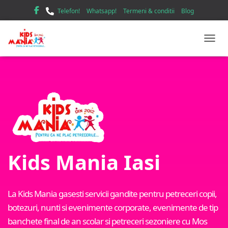
Telefon!
Whatsapp!
Termeni & conditii
Blog
TOGGL
Kids Mania Iasi
La Kids Mania gasesti servicii gandite pentru petreceri copii,
botezuri, nunti si evenimente corporate, evenimente de tip
banchete final de an scolar si petreceri sezoniere cu Mos