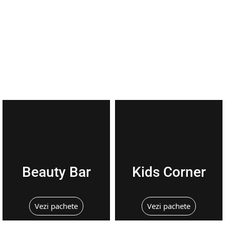
Petreceri corporate
Solicita informatii
Toate serviciile
Beauty Bar
Kids Corner
Vezi pachete
Vezi pachete