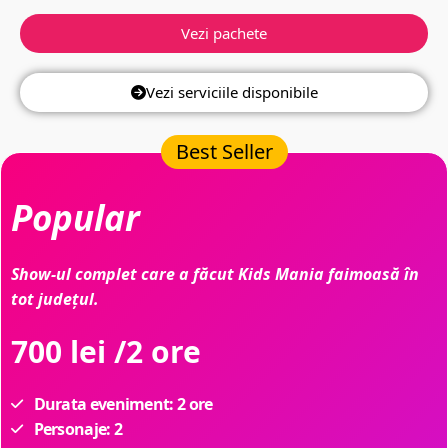
Vezi pachete
Vezi serviciile disponibile
Best Seller
Popular
Show-ul complet care a făcut Kids Mania faimoasă în
tot județul.
700 lei /2 ore
Durata eveniment: 2 ore
Personaje: 2