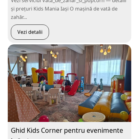
Vezi serviciul Vata_de_zahar_si_popcorn — detalii
și prețuri Kids Mania Iași O mașină de vată de
zahăr...
Vezi detalii
Ghid Kids Corner pentru evenimente