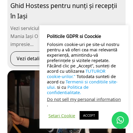
Ghid Hostess pentru nunți și recepții
în Iași
PETRECERI COPII
Vezi serviciul Hostess — detalii și prețuri Kids
BOTEZ
Mania Iași O hostess bine pregătită face prima
Politicile GDPR si Coockie
impresie...
Folosim cookie-uri pe site-ul nostru
NUNTA
pentru a vă oferi cea mai relevantă
experiență, amintindu-vă
Vezi detalii
preferințele și vizitele repetate.
BANCHETE
Făcând clic pe „Accept”, sunteți de
acord cu utilizarea
TUTUROR
cookie-urilor."
Totodata sunteti de
CORPORATE
acord cu
Termenii si conditiile site-
ului.
si cu
Politica de
confidentialitate.
TOATE SERVICIILE
Do not sell my personal information
.
Setari Cookie
ACCEPT