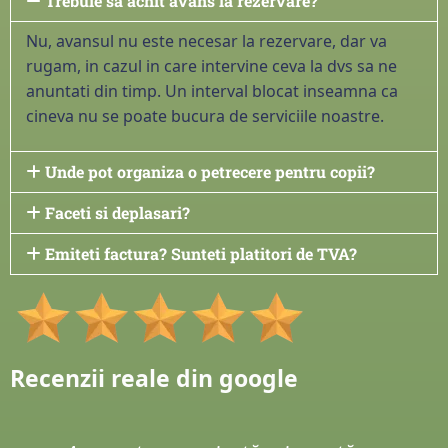
Trebuie sa achit avans la rezervare?
Nu, avansul nu este necesar la rezervare, dar va
rugam, in cazul in care intervine ceva la dvs sa ne
anuntati din timp. Un interval blocat inseamna ca
cineva nu se poate bucura de serviciile noastre.
Unde pot organiza o petrecere pentru copii?
Faceti si deplasari?
Emiteti factura? Sunteti platitori de TVA?
Recenzii reale din google