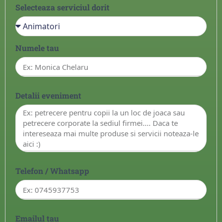
Selecteaza serviciul dorit
Numele tau
Detalii eveniment
Telefon / Whatsapp
Emailul tau