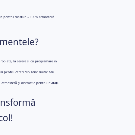
on pentru toasturi – 100% atmosferă
amentele?
ropiate, la cerere și cu programare în
li pentru cereri din zone rurale sau
 atmosferă și distracție pentru invitați.
ansformă
ol!