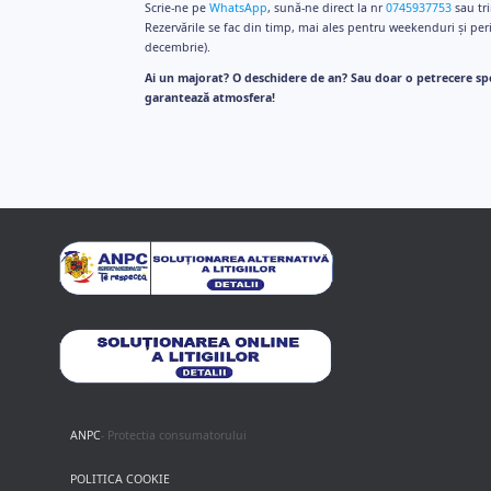
Scrie-ne pe
WhatsApp
, sună-ne direct la nr
0745937753
sau tri
Rezervările se fac din timp, mai ales pentru weekenduri și pe
decembrie).
Ai un majorat? O deschidere de an? Sau doar o petrecere sp
garantează atmosfera!
ANPC
- Protectia consumatorului
POLITICA COOKIE