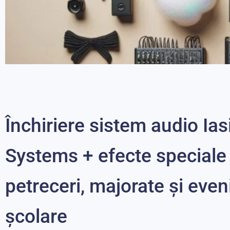
Servicii extra de
Închiriere sistem audio Ias
petreceri
Systems + efecte speciale
Dj, fotograf, masina de fum, spuma,
baloane, lumini etc...
petreceri, majorate și eve
școlare