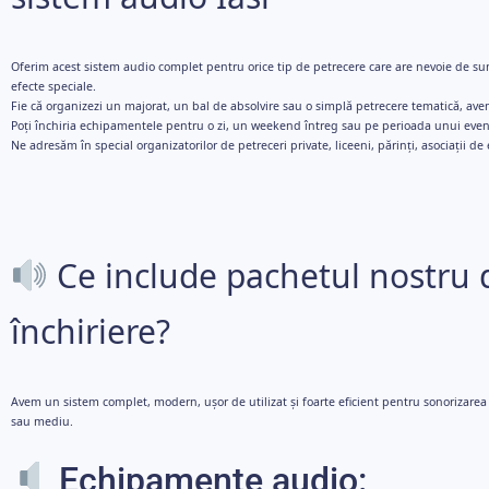
Oferim acest sistem audio complet pentru orice tip de petrecere care are nevoie de sun
efecte speciale.
Fie că organizezi un majorat, un bal de absolvire sau o simplă petrecere tematică, avem
Poți închiria echipamentele pentru o zi, un weekend întreg sau pe perioada unui eve
Ne adresăm în special organizatorilor de petreceri private, liceeni, părinți, asociații de 
Ce include pachetul nostru 
închiriere?
Avem un sistem complet, modern, ușor de utilizat și foarte eficient pentru sonorizare
sau mediu.
Echipamente audio: