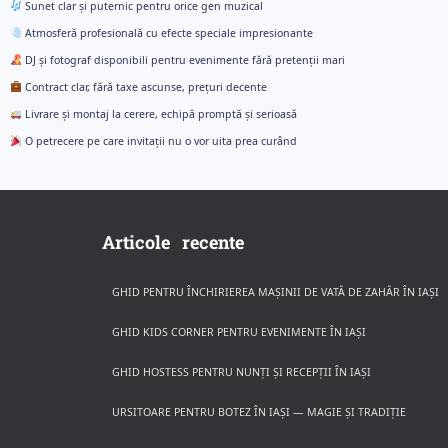
Sunet clar și puternic pentru orice gen muzical
Atmosferă profesională cu efecte speciale impresionante
DJ și fotograf disponibili pentru evenimente fără pretenții mari
Contract clar, fără taxe ascunse, prețuri decente
Livrare și montaj la cerere, echipă promptă și serioasă
O petrecere pe care invitații nu o vor uita prea curând
Articole recente
GHID PENTRU ÎNCHIRIEREA MAȘINII DE VATĂ DE ZAHĂR ÎN IAȘI
GHID KIDS CORNER PENTRU EVENIMENTE ÎN IAȘI
GHID HOSTESS PENTRU NUNȚI ȘI RECEPȚII ÎN IAȘI
URSITOARE PENTRU BOTEZ ÎN IAȘI — MAGIE ȘI TRADIȚIE