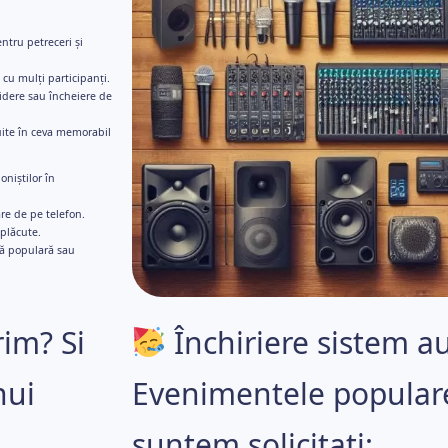
tru petreceri și
 cu mulți participanți.
idere sau încheiere de
uite în ceva memorabil
niștilor în
re de pe telefon.
eplăcute.
că populară sau
rim? Si
Închiriere sistem au
nui
Evenimentele popular
suntem solicitați: