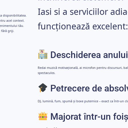
Iasi si a serviciilor ad
ca disponibilitatea.
tru acel context.
funcționează excelent:
venimentului tău.
fără griji.
Deschiderea anului
Redai muzică motivațională, ai microfon pentru discursuri, ba
spectaculos.
Petrecere de absolv
DJ, lumină, fum, spumă și boxe puternice – exact ca într-un cl
Majorat într-un foi