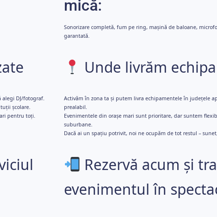
mică:
Sonorizare completă, fum pe ring, mașină de baloane, microf
garantată.
zate
Unde livrăm echip
 alegi DJ/fotograf.
Activăm în zona ta și putem livra echipamentele în județele ap
tuții școlare.
prealabil.
ri pentru toți.
Evenimentele din orașe mari sunt prioritare, dar suntem flexibi
suburbane.
Dacă ai un spațiu potrivit, noi ne ocupăm de tot restul – sunet,
viciul
Rezervă acum și tr
evenimentul în spectac