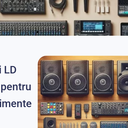
i LD
 pentru
nimente