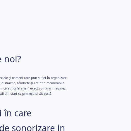
e noi?
eciale și oameni care pun suflet în organizare.
 distracție, zâmbete și amintiri memorabile.
 că atmosfera va fi exact cum ți-o imaginezi.
ii din start ce primești și cât costă.
 în care
 de sonorizare in