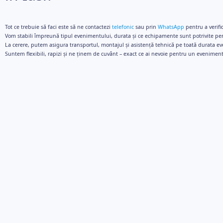
Tot ce trebuie să faci este să ne contactezi
telefonic
sau prin
WhatsApp
pentru a verifi
Vom stabili împreună tipul evenimentului, durata și ce echipamente sunt potrivite pen
La cerere, putem asigura transportul, montajul și asistență tehnică pe toată durata e
Suntem flexibili, rapizi și ne ținem de cuvânt – exact ce ai nevoie pentru un eveniment 