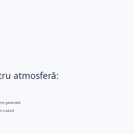
tru atmosferă:
cție garantată
ii o adoră