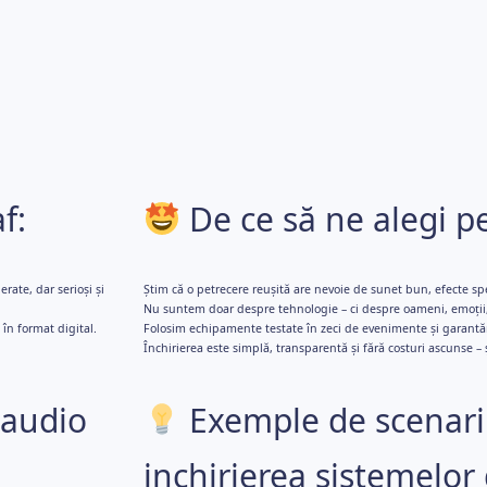
f:
De ce să ne alegi p
rate, dar serioși și
Știm că o petrecere reușită are nevoie de sunet bun, efecte sp
Nu suntem doar despre tehnologie – ci despre oameni, emoții,
în format digital.
Folosim echipamente testate în zeci de evenimente și garantăm
Închirierea este simplă, transparentă și fără costuri ascunse – șt
 audio
Exemple de scenarii
inchirierea sistemelor