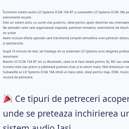
Închiriem sistem audio LD Systems ICOA 15A BT și subwoofer LD Systems ICOA 18A pen
evenimente reușite.
Este un sistem activ, cu sunet clar, puternic, ideal pentru spații deschise sau interioare
Ne adresăm celor care organizează majorate, petreceri tematice, evenimente de desch
an școlar.
Avem inclusiv efecte speciale care transformă complet atmosfera unei petreceri obișn
și spectaculos.
După 10 minute de test, vei înțelege de ce sistemele LD Systems sunt alegerea profesio
sonorizare.
Boxele LD ICOA 15A BT vin cu Bluetooth, ceea ce le face ideale pentru DJ, MC sau reda
Sunetul este clar, precis și păstrează puterea chiar și la volum mare, fără distorsiuni n
Subwoofer-ul LD Systems ICOA 18A oferă un bass solid, ideal pentru trap, EDM, muzi
muzică de petrecere.
Ce tipuri de petreceri acope
unde se preteaza inchirierea u
sistem audio Iasi