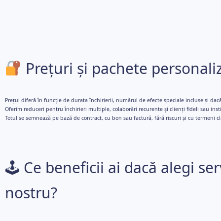
Prețuri și pachete personali
Prețul diferă în funcție de durata închirierii, numărul de efecte speciale incluse și dacă
Oferim reduceri pentru închirieri multiple, colaborări recurente și clienți fideli sau insti
Totul se semnează pe bază de contract, cu bon sau factură, fără riscuri și cu termeni cla
🕹 Ce beneficii ai dacă alegi ser
nostru?