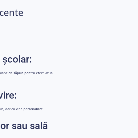
iacente
 școlar:
loane de săpun pentru efect vizual
ire:
ub, dar cu vibe personalizat.
șor sau sală