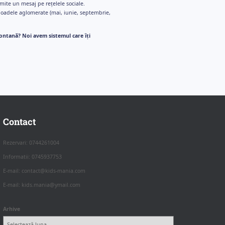
mite un mesaj pe rețelele sociale.
rioadele aglomerate (mai, iunie, septembrie,
ontană? Noi avem sistemul care îți
Contact
Rezervari: 0744261004
Informatii: 0745937753
E-mail: contact@kids-mania.com
E-mail: kids.mania@ymail.com
Arhive