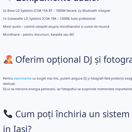
2x Boxe LD Systems ICOA 15A BT – 1000W fiecare, cu Bluetooth integrat
1x Subwoofer LD Systems ICOA 18A – 1200W, bass profesional
Mixer audio – control complet asupra microfoanelor și sursei de muzică
Microfoane – pentru discursuri, karaoke sau MC
Oferim opțional DJ și fotogra
Pentru
evenimente
cu buget mai mic, putem asigura DJ și fotografi fără pretenții exage
dedicați.
DJ-ul va menține energia petrecerii, iar fotograful va surprinde momentele importante 
Cum poți închiria un sistem
in Iasi?