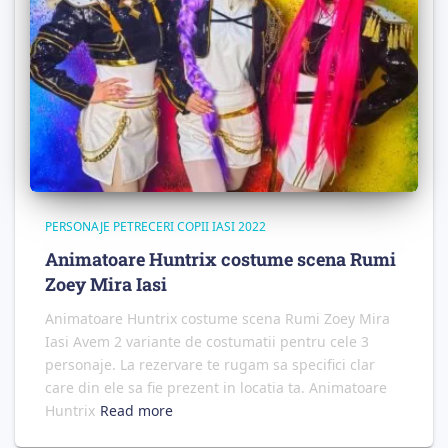
PERSONAJE PETRECERI COPII IASI 2022
Animatoare Huntrix costume scena Rumi
Zoey Mira Iasi
Animatoare Huntrix costume scena Rumi Zoey Mira
Iasi Avem 2 variante de costumatii pentru cele 3
personaje. La rezervare te rugam sa specifici clar
care din ele sa fie prezent in locatia ta. Animatoare
Huntrix
Read more