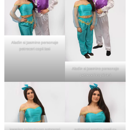
Aladin si Jasmine personaje
petreceri copii Iasi
Aladin si Jasmine personaje
petreceri copii Iasi
jasmine animatoare petreceri
petreceri pentru copii cu