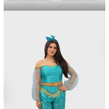
copii iasi
animatori din aladin si jasmine