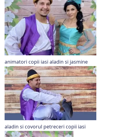
animatori copii iasi aladin si jasmine
aladin si covorul petreceri copii iasi