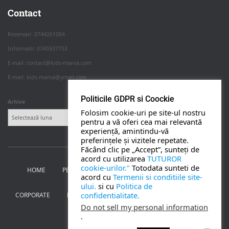
Apasa pe o categorie ca sa vezi serviciile.
Contact
Rezervari: 0744261004
Informatii: 0745937753
PETRECERI COPII
E-mail: contact@kids-mania.com
E-mail: kids.mania@ymail.com
BOTEZ
Politicile GDPR si Coockie
Arhive
Folosim cookie-uri pe site-ul nostru
NUNTA
pentru a vă oferi cea mai relevantă
experiență, amintindu-vă
preferințele și vizitele repetate.
BANCHETE
Făcând clic pe „Accept”, sunteți de
acord cu utilizarea
TUTUROR
cookie-urilor."
Totodata sunteti de
HOME
PETRECERI PENTRU COPII
NUNTA SI BOTEZ
CORPORATE
acord cu
Termenii si conditiile site-
ului.
si cu
Politica de
confidentialitate.
CORPORATE
BANCHETE
MOȚ
PERSONAJE
UTILE
TOATE SERVICIILE
Do not sell my personal information
.
CONTACT