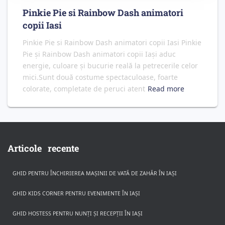
Pinkie Pie si Rainbow Dash animatori
copii Iasi
Pinkie Pie si Rainbow Dash animatori copii Iasi Pinkie
Pie și Rainbow Dash animatori copii Iași aduc
energie, culoare și bucurie reală la petrecerile celor
mici.Sunt două costume spectaculoase, foarte
colorate, completate de peruci atent
Read more
Articole recente
GHID PENTRU ÎNCHIRIEREA MAȘINII DE VATĂ DE ZAHĂR ÎN IAȘI
GHID KIDS CORNER PENTRU EVENIMENTE ÎN IAȘI
GHID HOSTESS PENTRU NUNȚI ȘI RECEPȚII ÎN IAȘI