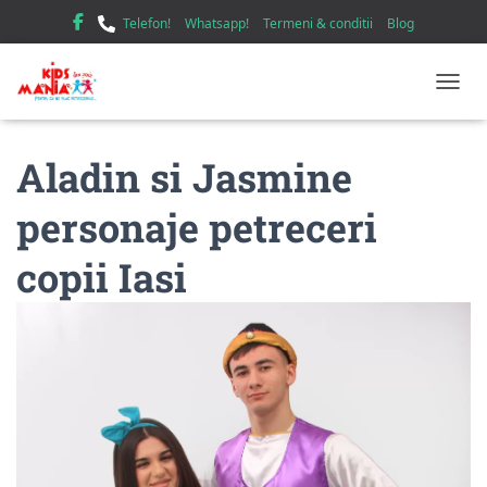
Telefon!
Whatsapp!
Termeni & conditii
Blog
TOGGL
Aladin si Jasmine
personaje petreceri
copii Iasi