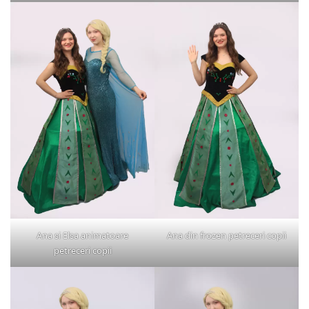
Ana si Elsa animatoare
Ana din frozen petreceri copii
petreceri copii