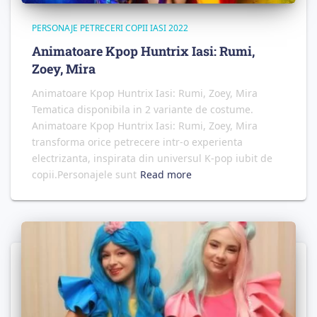
PERSONAJE PETRECERI COPII IASI 2022
Animatoare Kpop Huntrix Iasi: Rumi,
Zoey, Mira
Animatoare Kpop Huntrix Iasi: Rumi, Zoey, Mira
Tematica disponibila in 2 variante de costume.
Animatoare Kpop Huntrix Iasi: Rumi, Zoey, Mira
transforma orice petrecere intr-o experienta
electrizanta, inspirata din universul K-pop iubit de
copii.Personajele sunt
Read more