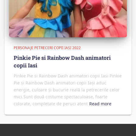
PERSONAJE PETRECERI COPII IASI 2022
Pinkie Pie si Rainbow Dash animatori
copii Iasi
Pinkie Pie si Rainbow Dash animatori copii Iasi Pinkie
Pie și Rainbow Dash animatori copii Iași aduc
energie, culoare și bucurie reală la petrecerile celor
mici.Sunt două costume spectaculoase, foarte
colorate, completate de peruci atent
Read more