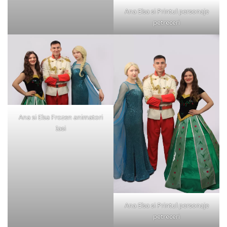
Ana Elsa si Printul personaje
petreceri
Ana si Elsa Frozen animatori
Iasi
Ana Elsa si Printul personaje
petreceri