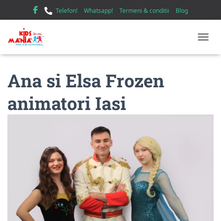
Telefon!
Whatsapp!
Termeni & conditii
Blog
TOGGL
Ana si Elsa Frozen
animatori Iasi