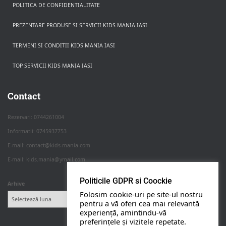
POLITICA DE CONFIDENTIALITATE
PREZENTARE PRODUSE SI SERVICII KIDS MANIA IASI
TERMENI SI CONDITII KIDS MANIA IASI
TOP SERVICII KIDS MANIA IASI
Rezerva pe WhatsApp
Apasa pe o categorie ca sa vezi serviciile.
Contact
Rezervari: 0744261004
Informatii: 0745937753
PETRECERI COPII
E-mail: contact@kids-mania.com
E-mail: kids.mania@ymail.com
BOTEZ
Politicile GDPR si Coockie
Arhive
Folosim cookie-uri pe site-ul nostru
NUNTA
pentru a vă oferi cea mai relevantă
experiență, amintindu-vă
preferințele și vizitele repetate.