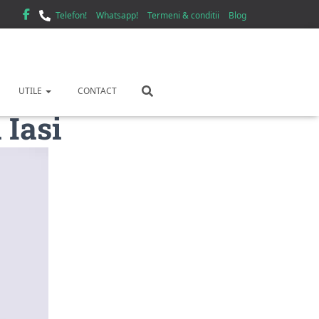
Telefon!
Whatsapp!
Termeni & conditii
Blog
UTILE
CONTACT
 Iasi