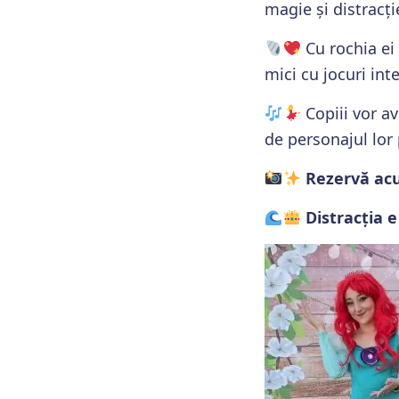
magie și distracți
Cu rochia ei 
mici cu jocuri int
Copiii vor av
de personajul lor 
Rezervă acu
Distracția 