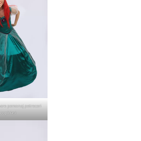
are personaj petreceri
copii iasi