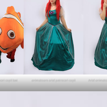
eri copii Iasi
animatoare ariel petreceri copii
Ariel animato