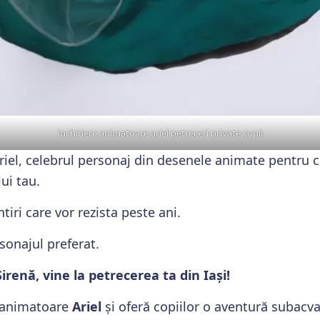
inchiriere animatoare ariel petreceri private copii
riel, celebrul personaj din desenele animate pentru c
ui tau.
iri care vor rezista peste ani.
onajul preferat.
Sirenă, vine la petrecerea ta din Iași!
o animatoare
Ariel
și oferă copiilor o aventură subacva