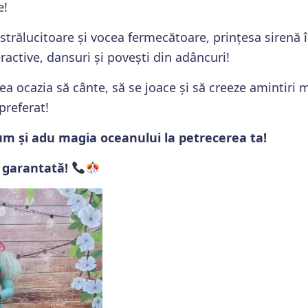
e!
strălucitoare și vocea fermecătoare, prințesa sirenă î
eractive, dansuri și povești din adâncuri!
ea ocazia să cânte, să se joace și să creeze amintiri 
preferat!
m și adu magia oceanului la petrecerea ta!
e garantată!