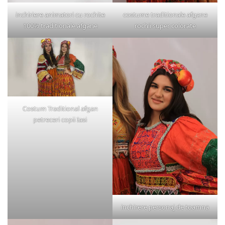
inchiriere animatori cu rochite
costume traditionale afgane
100% traditionale afgane
rochii super colorate
Costum Traditional afgan
petreceri copii Iasi
inchirere personaj de toamna