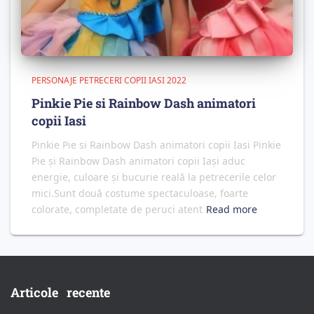
PERSONAJE PETRECERI COPII IASI 2022
Pinkie Pie si Rainbow Dash animatori
copii Iasi
Pinkie Pie si Rainbow Dash animatori copii Iasi Pinkie
Pie și Rainbow Dash animatori copii Iași aduc
energie, culoare și bucurie reală la petrecerile celor
mici.Sunt două costume spectaculoase, foarte
colorate, completate de peruci atent
Read more
Articole recente