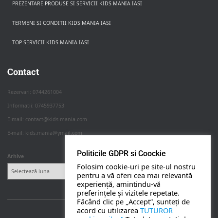
PREZENTARE PRODUSE SI SERVICII KIDS MANIA IASI
TERMENI SI CONDITII KIDS MANIA IASI
TOP SERVICII KIDS MANIA IASI
Rezerva pe WhatsApp
Apasa pe o categorie ca sa vezi serviciile.
Contact
Rezervari: 0744261004
Informatii: 0745937753
PETRECERI COPII
E-mail: contact@kids-mania.com
E-mail: kids.mania@ymail.com
BOTEZ
Politicile GDPR si Coockie
Arhive
Folosim cookie-uri pe site-ul nostru
NUNTA
pentru a vă oferi cea mai relevantă
experiență, amintindu-vă
preferințele și vizitele repetate.
BANCHETE
Făcând clic pe „Accept”, sunteți de
acord cu utilizarea
TUTUROR