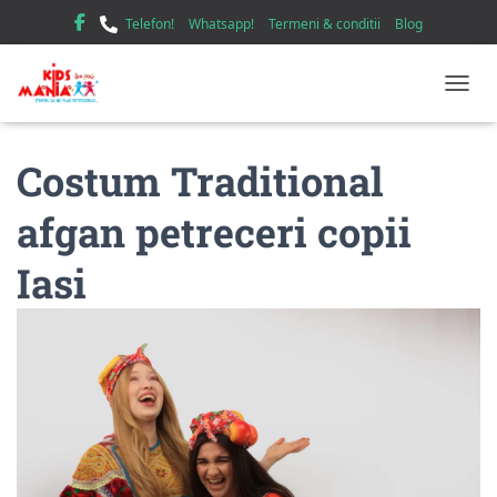
Telefon!
Whatsapp!
Termeni & conditii
Blog
TOGGL
Costum Traditional
afgan petreceri copii
Iasi