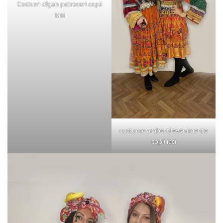
Costum afgan petreceri copii
Iasi
costume arabesti evenimente
copii iasi