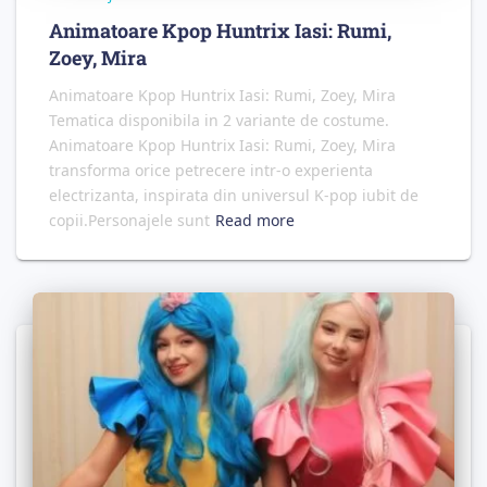
Animatoare Kpop Huntrix Iasi: Rumi,
Zoey, Mira
Animatoare Kpop Huntrix Iasi: Rumi, Zoey, Mira
Tematica disponibila in 2 variante de costume.
Animatoare Kpop Huntrix Iasi: Rumi, Zoey, Mira
transforma orice petrecere intr-o experienta
electrizanta, inspirata din universul K-pop iubit de
copii.Personajele sunt
Read more