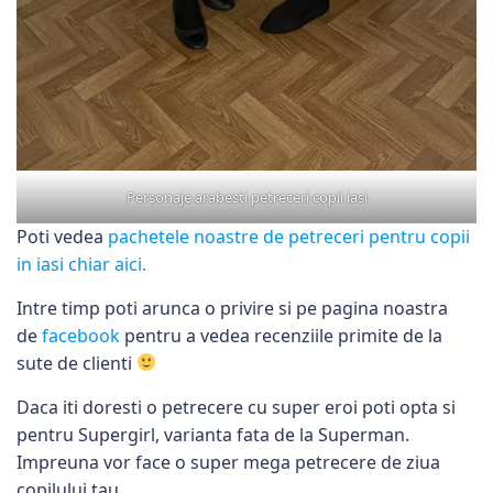
Personaje arabesti petreceri copii iasi
Poti vedea
pachetele noastre de petreceri pentru copii
in iasi chiar aici.
Intre timp poti arunca o privire si pe pagina noastra
de
facebook
pentru a vedea recenziile primite de la
sute de clienti
Daca iti doresti o petrecere cu super eroi poti opta si
pentru Supergirl, varianta fata de la Superman.
Impreuna vor face o super mega petrecere de ziua
copilului tau.