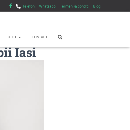
Telefon!
Whatsapp!
Termeni & conditii
Blog
UTILE
CONTACT
ii Iasi