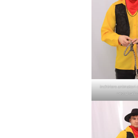
inchiriere animatori
vestul salba