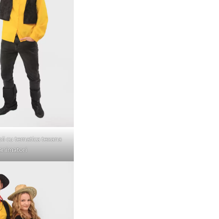
pii cu tematica texana
animatori