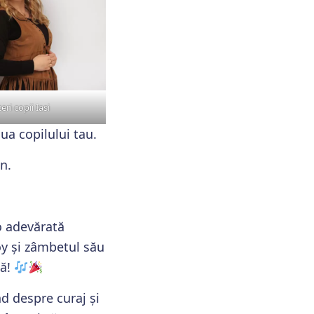
i copii Iasi
ua copilului tau.
n.
o adevărată
y și zâmbetul său
nă!
nd despre curaj și