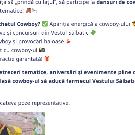
ăța să „prindă cu lațul”, să participe la
dansuri de co
i tematice!
chetul Cowboy?
Apariția energică a cowboy-ului
ive și concursuri din Vestul Sălbatic
boy și provocări haioase
t cu cowboy-ul
tracție garantată!
etreceri tematice, aniversări și evenimente pline 
lasă cowboy-ul să aducă farmecul Vestului Sălbati
 cateva poze reprezentative.