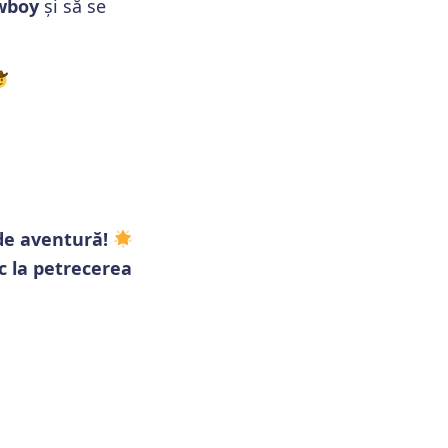
wboy
și să se
de aventură!
c la petrecerea