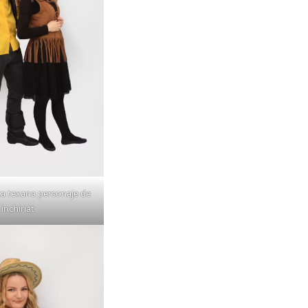
ta texana personaje de
inchiriat