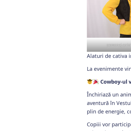
personaj anim
Alaturi de cativa 
La evenimente vin
Cowboy-ul v
Închiriază un an
aventură în Vestu
plin de energie, c
Copiii vor partici