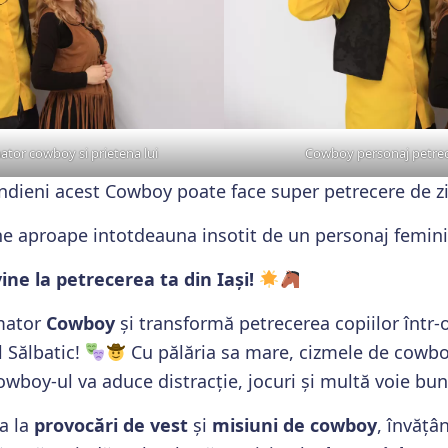
ator cowboy si prietena lui
Cowboy personaj petrecer
indieni acest Cowboy poate face super petrecere de zi
e aproape intotdeauna insotit de un personaj femini
ine la petrecerea ta din Iași!
imator
Cowboy
și transformă petrecerea copiilor într-
l Sălbatic!
Cu pălăria sa mare, cizmele de cowbo
owboy-ul va aduce distracție, jocuri și multă voie bu
pa la
provocări de vest
și
misiuni de cowboy
, învățâ