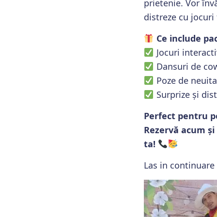
prietenie. Vor înv
distreze cu jocur
Ce include pa
Jocuri interact
Dansuri de cow
Poze de neuita
Surprize și dis
Perfect pentru p
Rezervă acum și 
ta!
Las in continuare