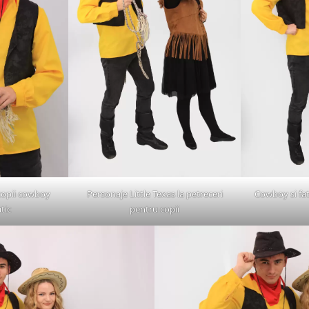
 copii cowboy
Personaje Little Texas la petreceri
Cowboy si fa
tic
pentru copii