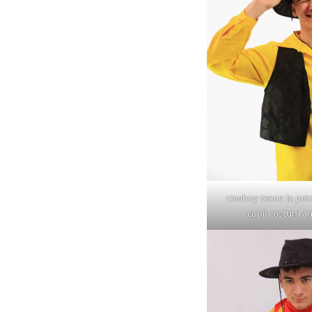
cowboy texan la petr
copii costum a