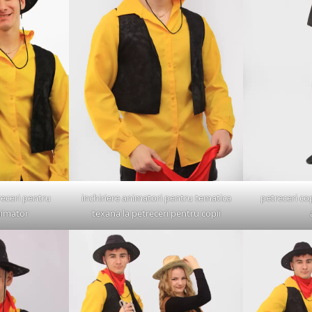
eceri pentru
inchiriere animatori pentru tematica
petreceri co
nimator
texana la petreceri pentru copii