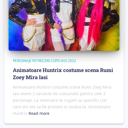
PERSONAJE PETRECERI COPII IASI 2022
Animatoare Huntrix costume scena Rumi
Zoey Mira Iasi
Animatoare Huntrix costume scena Rumi Zoey Mira
Iasi Avem 2 variante de costumatii pentru cele 3
personaje. La rezervare te rugam sa specifici clar
care din ele sa fie prezent in locatia ta. Animatoare
Huntrix
Read more