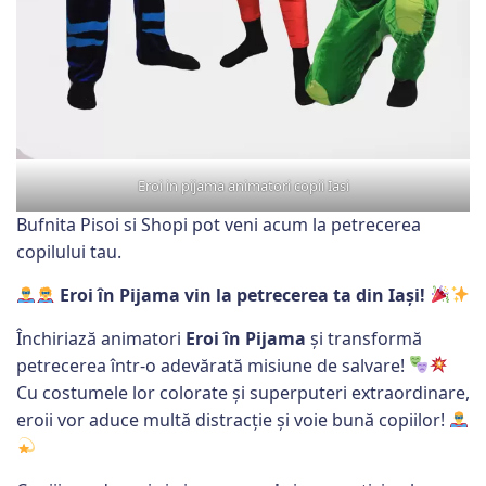
Eroi in pijama animatori copii Iasi
Bufnita Pisoi si Shopi pot veni acum la petrecerea
copilului tau.
Eroi în Pijama vin la petrecerea ta din Iași!
Închiriază animatori
Eroi în Pijama
și transformă
petrecerea într-o adevărată misiune de salvare!
Cu costumele lor colorate și superputeri extraordinare,
eroii vor aduce multă distracție și voie bună copiilor!