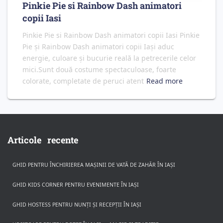
Pinkie Pie si Rainbow Dash animatori
copii Iasi
Pinkie Pie si Rainbow Dash animatori copii Iasi Pinkie
Pie și Rainbow Dash animatori copii Iași aduc
energie, culoare și bucurie reală la petrecerile celor
mici.Sunt două costume spectaculoase, foarte
colorate, completate de peruci atent
Read more
Articole recente
GHID PENTRU ÎNCHIRIEREA MAȘINII DE VATĂ DE ZAHĂR ÎN IAȘI
GHID KIDS CORNER PENTRU EVENIMENTE ÎN IAȘI
GHID HOSTESS PENTRU NUNȚI ȘI RECEPȚII ÎN IAȘI