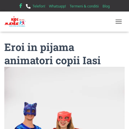
Telefon!
Whatsapp!
Termeni & conditii
Blog
TOGGL
Eroi in pijama
animatori copii Iasi