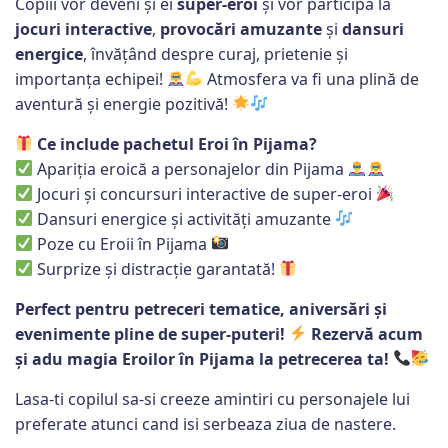
Copiii vor deveni și ei
super-eroi
și vor participa la
jocuri interactive
,
provocări amuzante
și
dansuri
energice
, învățând despre curaj, prietenie și
importanța echipei!
Atmosfera va fi una plină de
aventură și energie pozitivă!
Ce include pachetul Eroi în Pijama?
Apariția eroică a personajelor din Pijama
Jocuri și concursuri interactive de super-eroi
Dansuri energice și activități amuzante
Poze cu Eroii în Pijama
Surprize și distracție garantată!
Perfect pentru petreceri tematice, aniversări și
evenimente pline de super-puteri!
Rezervă acum
și adu magia Eroilor în Pijama la petrecerea ta!
Lasa-ti copilul sa-si creeze amintiri cu personajele lui
preferate atunci cand isi serbeaza ziua de nastere.