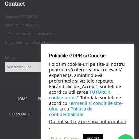
Apasa pe o categorie ca sa vezi serviciile.
Contact
Rezervari: 0744261004
Informatii: 0745937753
PETRECERI COPII
E-mail: contact@kids-mania.com
E-mail: kids.mania@ymail.com
BOTEZ
Politicile GDPR si Coockie
Arhive
Folosim cookie-uri pe site-ul nostru
NUNTA
pentru a vă oferi cea mai relevantă
experiență, amintindu-vă
preferințele și vizitele repetate.
BANCHETE
Făcând clic pe „Accept”, sunteți de
acord cu utilizarea
TUTUROR
cookie-urilor."
Totodata sunteti de
HOME
PETRECERI PENTRU COPII
NUNTA SI BOTEZ
CORPORATE
acord cu
Termenii si conditiile site-
ului.
si cu
Politica de
confidentialitate.
CORPORATE
BANCHETE
MOȚ
PERSONAJE
UTILE
TOATE SERVICIILE
Do not sell my personal information
.
CONTACT
Setari Cookie
ACCEPT