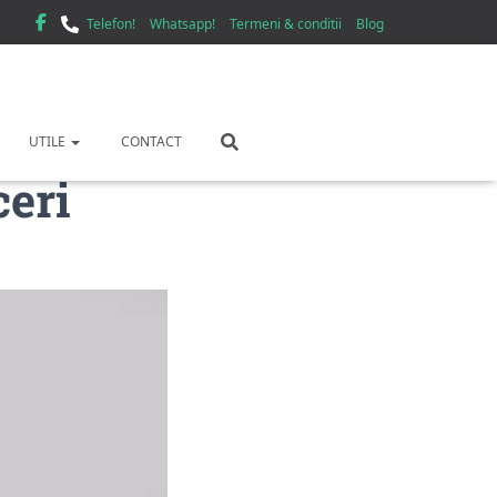
Telefon!
Whatsapp!
Termeni & conditii
Blog
UTILE
CONTACT
eri