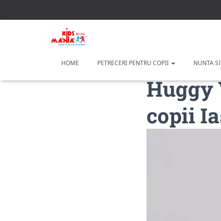
HOME
PETRECERI PENTRU COPII
NUNTA SI
Huggy 
copii Ia