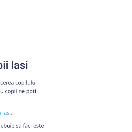
i Iasi
cerea copilului
u copii ne poti
 iasi
.
ebuie sa faci este