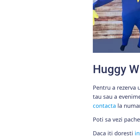
Huggy Wu
Pentru a rezerva 
tau sau a evenime
contacta
la numar
Poti sa vezi pach
Daca iti doresti
in