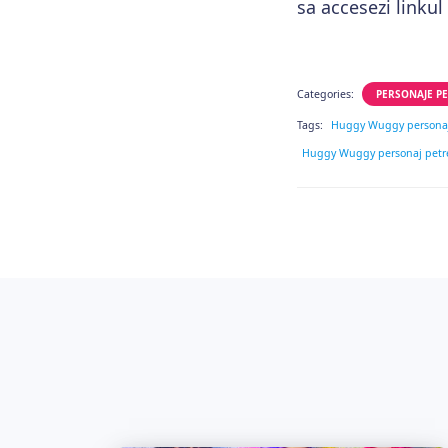
sa accesezi linkul
Categories:
PERSONAJE PE
Tags:
Huggy Wuggy persona
Huggy Wuggy personaj petrec