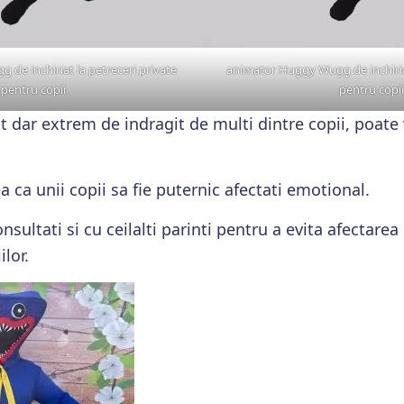
de inchiriat la petreceri private
animator Huggy Wugg de inchiriat
pentru copii
pentru copii
dar extrem de indragit de multi dintre copii, poate v
ea ca unii copii sa fie puternic afectati emotional.
sultati si cu ceilalti parinti pentru a evita afectarea 
lor.