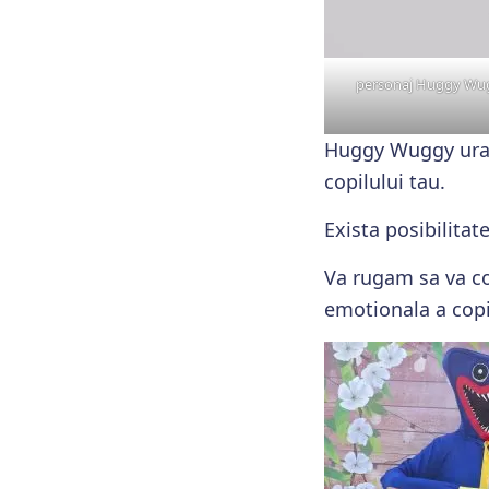
personaj Huggy Wugg 
Huggy Wuggy urat 
copilului tau.
Exista posibilitat
Va rugam sa va con
emotionala a copii