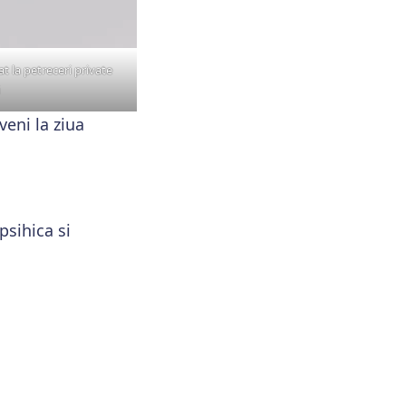
 la petreceri private
eni la ziua
psihica si