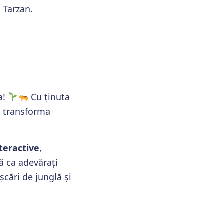
 Tarzan.
a!
Cu ținuta
va transforma
nteractive
,
tă ca adevărați
șcări de junglă și