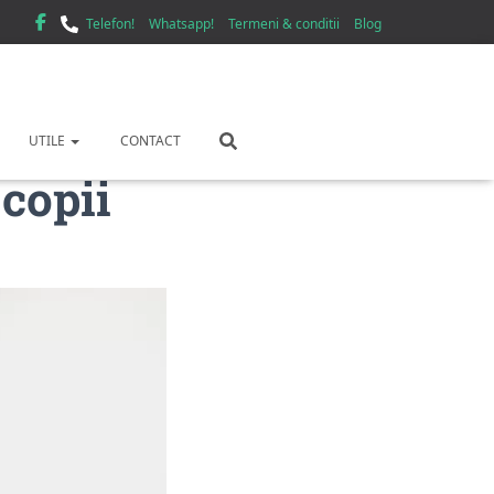
Telefon!
Whatsapp!
Termeni & conditii
Blog
UTILE
CONTACT
 copii