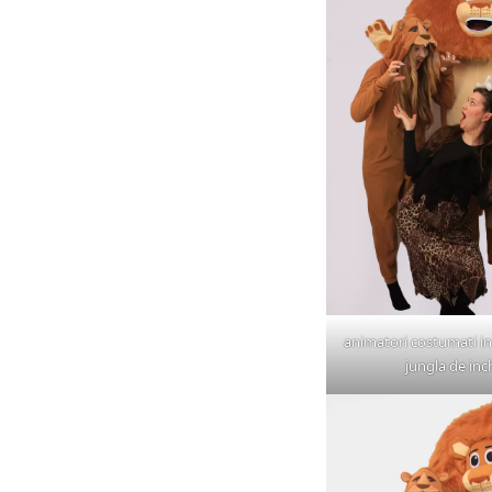
animatori costumati in
jungla de inch