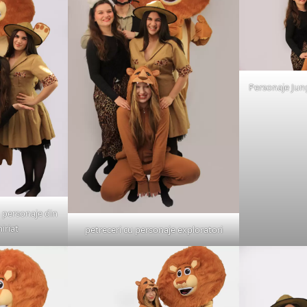
Personaje Jung
 personaje din
iriat
petreceri cu personaje exploratori