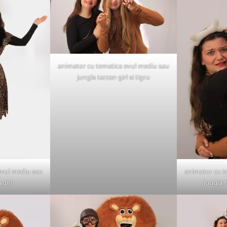
animator cu tematica evul mediu sau
jungla tarzan girl si tigru
evul mediu sau
animator cu t
 girl
jungla t