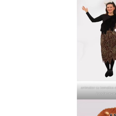
animator cu tematica 
jungla tarzan