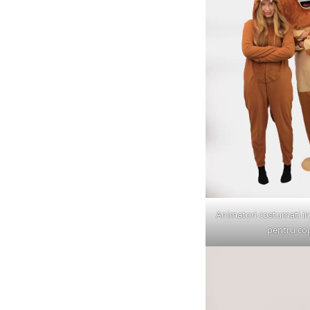
Animatori costumati in l
pentru cop