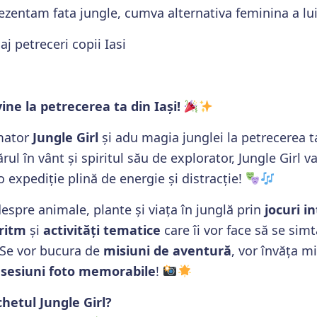
rezentam fata jungle, cumva alternativa feminina a lui
aj petreceri copii Iasi
vine la petrecerea ta din Iași!
imator
Jungle Girl
și adu magia junglei la petrecerea t
rul în vânt și spiritul său de explorator, Jungle Girl 
 expediție plină de energie și distracție!
despre animale, plante și viața în junglă prin
jocuri i
 ritm
și
activități tematice
care îi vor face să se sim
Se vor bucura de
misiuni de aventură
, vor învăța mi
e
sesiuni foto memorabile
!
hetul Jungle Girl?