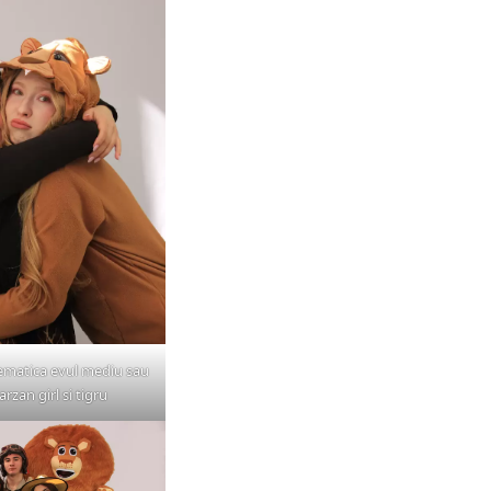
ematica evul mediu sau
arzan girl si tigru