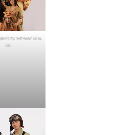
le Party petreceri copii
iasi