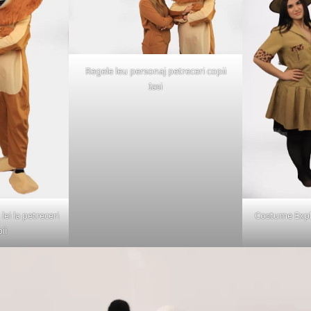
Regele leu personaj petreceri copii
Iasi
ei la petreceri
Costume Explo
ii