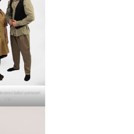
ratori Safari petreceri
Iasi