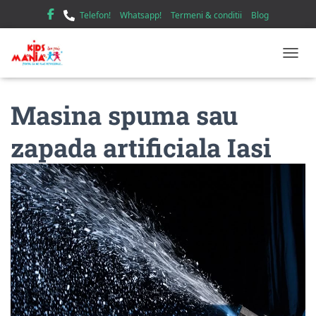
Telefon!
Whatsapp!
Termeni & conditii
Blog
TOGGL
Masina spuma sau
zapada artificiala Iasi