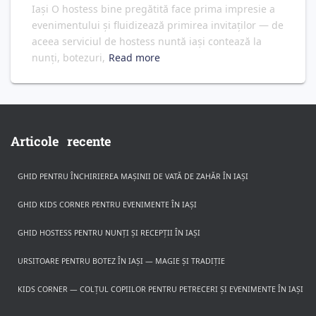
Iași O hostess bine pregătită face prima impresie a
evenimentului și fluidizează primirea invitaților — de
aceea serviciul de hostess nuntă iași contează la
nunți, botezuri,
Read more
Articole recente
GHID PENTRU ÎNCHIRIEREA MAȘINII DE VATĂ DE ZAHĂR ÎN IAȘI
GHID KIDS CORNER PENTRU EVENIMENTE ÎN IAȘI
GHID HOSTESS PENTRU NUNȚI ȘI RECEPȚII ÎN IAȘI
URSITOARE PENTRU BOTEZ ÎN IAȘI — MAGIE ȘI TRADIȚIE
KIDS CORNER — COLȚUL COPIILOR PENTRU PETRECERI ȘI EVENIMENTE ÎN IAȘI