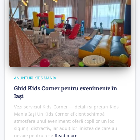
ANUNTURI KIDS MANIA
Ghid Kids Corner pentru evenimente în
Iași
Vezi serviciul Kids_Corner — detalii și prețuri Kids
Mania Iași Un Kids Corner eficient schimbă
atmosfera unui eveniment: oferă copiilor un loc
sigur și distractiv, iar adulților liniștea de care au
nevoie pentru a se
Read more