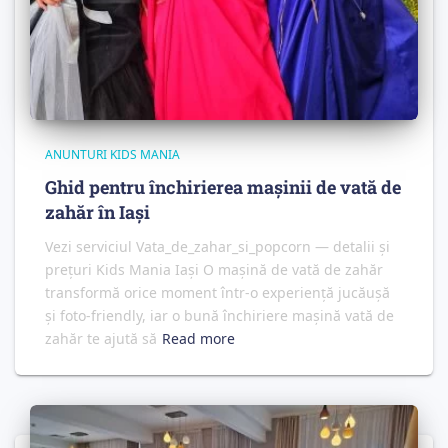
ANUNTURI KIDS MANIA
Ghid pentru închirierea mașinii de vată de
zahăr în Iași
Vezi serviciul Vata_de_zahar_si_popcorn — detalii și
prețuri Kids Mania Iași O mașină de vată de zahăr
transformă orice moment într-o experiență jucăușă
și foto‑friendly, iar o bună închiriere mașină vată de
zahăr te ajută să
Read more