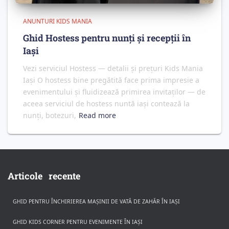
ANUNTURI KIDS MANIA
Ghid Hostess pentru nunți și recepții în
Iași
Vezi serviciul Hostess — detalii și prețuri Kids Mania
Iași O hostess bine pregătită face prima impresie a
evenimentului și fluidizează primirea invitaților — de
aceea serviciul de hostess nuntă iași contează la
nunți, botezuri,
Read more
Articole recente
GHID PENTRU ÎNCHIRIEREA MAȘINII DE VATĂ DE ZAHĂR ÎN IAȘI
GHID KIDS CORNER PENTRU EVENIMENTE ÎN IAȘI