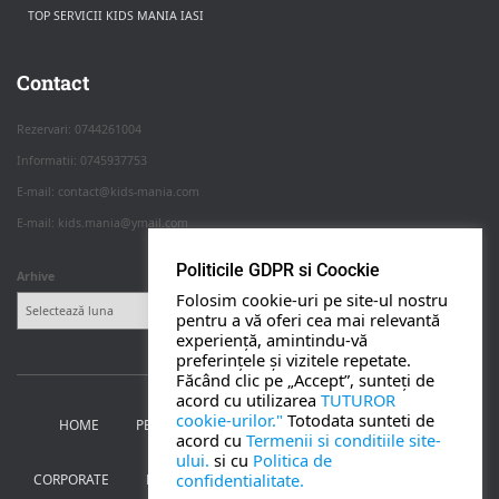
TOP SERVICII KIDS MANIA IASI
Rezerva pe WhatsApp
Apasa pe o categorie ca sa vezi serviciile.
Contact
Rezervari: 0744261004
Informatii: 0745937753
PETRECERI COPII
E-mail: contact@kids-mania.com
E-mail: kids.mania@ymail.com
BOTEZ
Politicile GDPR si Coockie
Arhive
Folosim cookie-uri pe site-ul nostru
NUNTA
pentru a vă oferi cea mai relevantă
experiență, amintindu-vă
preferințele și vizitele repetate.
BANCHETE
Făcând clic pe „Accept”, sunteți de
acord cu utilizarea
TUTUROR
cookie-urilor."
Totodata sunteti de
HOME
PETRECERI PENTRU COPII
NUNTA SI BOTEZ
CORPORATE
acord cu
Termenii si conditiile site-
ului.
si cu
Politica de
confidentialitate.
CORPORATE
BANCHETE
MOȚ
PERSONAJE
UTILE
TOATE SERVICIILE