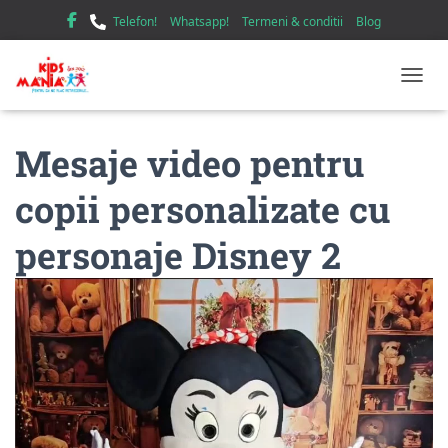
Telefon!
Whatsapp!
Termeni & conditii
Blog
TOGGL
Mesaje video pentru
copii personalizate cu
personaje Disney 2