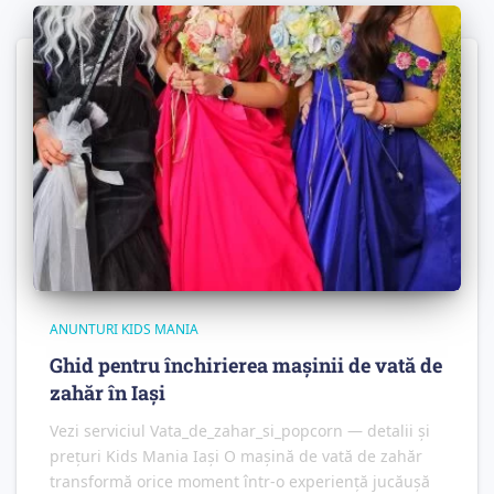
ANUNTURI KIDS MANIA
Ghid pentru închirierea mașinii de vată de
zahăr în Iași
Vezi serviciul Vata_de_zahar_si_popcorn — detalii și
prețuri Kids Mania Iași O mașină de vată de zahăr
transformă orice moment într-o experiență jucăușă