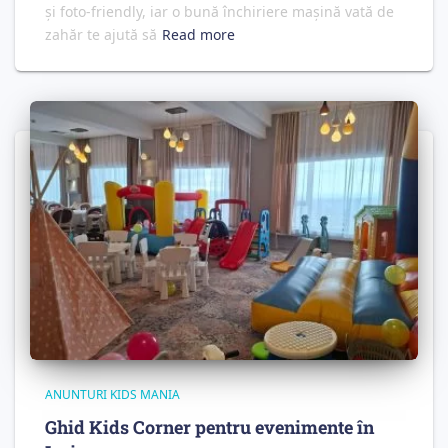
și foto‑friendly, iar o bună închiriere mașină vată de
zahăr te ajută să
Read more
ANUNTURI KIDS MANIA
Ghid Kids Corner pentru evenimente în