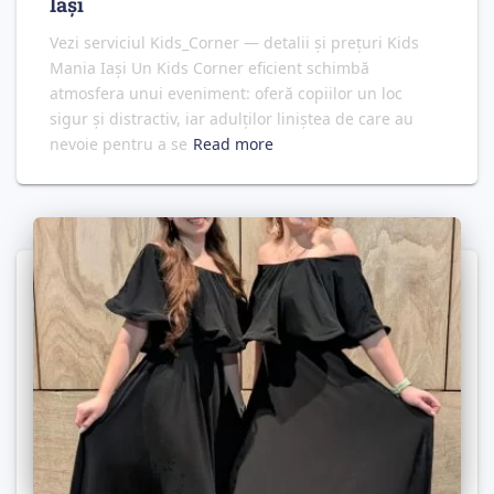
Iași
Vezi serviciul Kids_Corner — detalii și prețuri Kids
Mania Iași Un Kids Corner eficient schimbă
atmosfera unui eveniment: oferă copiilor un loc
sigur și distractiv, iar adulților liniștea de care au
nevoie pentru a se
Read more