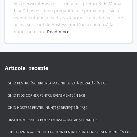
Vezi serviciul Hostess — detalii și prețuri Kids Mania
Iași O hostess bine pregătită face prima impresie a
evenimentului și fluidizează primirea invitaților — de
aceea serviciul de hostess nuntă iași contează la
nunți, botezuri,
Read more
Articole recente
GHID PENTRU ÎNCHIRIEREA MAȘINII DE VATĂ DE ZAHĂR ÎN IAȘI
GHID KIDS CORNER PENTRU EVENIMENTE ÎN IAȘI
GHID HOSTESS PENTRU NUNȚI ȘI RECEPȚII ÎN IAȘI
URSITOARE PENTRU BOTEZ ÎN IAȘI — MAGIE ȘI TRADIȚIE
KIDS CORNER — COLȚUL COPIILOR PENTRU PETRECERI ȘI EVENIMENTE ÎN IAȘI