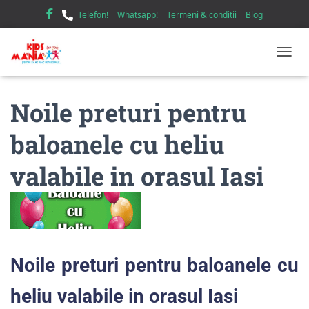
Telefon!
Whatsapp!
Termeni & conditii
Blog
TOGGL
Noile preturi pentru
baloanele cu heliu
valabile in orasul Iasi
Noile preturi pentru baloanele cu
heliu valabile in orasul Iasi