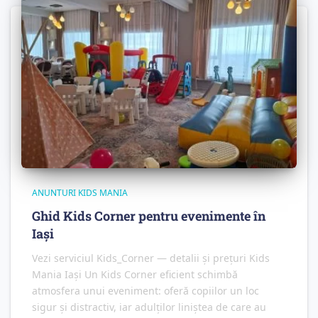
ANUNTURI KIDS MANIA
Ghid Kids Corner pentru evenimente în
Iași
Vezi serviciul Kids_Corner — detalii și prețuri Kids
Mania Iași Un Kids Corner eficient schimbă
atmosfera unui eveniment: oferă copiilor un loc
sigur și distractiv, iar adulților liniștea de care au