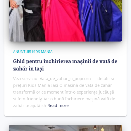
ANUNTURI KIDS MANIA
Ghid pentru închirierea mașinii de vată de
zahăr în Iași
Vezi serviciul Vata_de_zahar_si_popcorn — detalii și
prețuri Kids Mania Iași O mașină de vată de zahăr
transformă orice moment într-o experiență jucăușă
și foto‑friendly, iar o bună închiriere mașină vată de
zahăr te ajută să
Read more