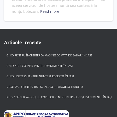
aceea serviciul de hostess nuntă iași contează la
nunți, botezuri,
Read more
Articole recente
GHID PENTRU ÎNCHIRIEREA MAȘINII DE VATĂ DE ZAHĂR ÎN IAȘI
GHID KIDS CORNER PENTRU EVENIMENTE ÎN IAȘI
GHID HOSTESS PENTRU NUNȚI ȘI RECEPȚII ÎN IAȘI
URSITOARE PENTRU BOTEZ ÎN IAȘI — MAGIE ȘI TRADIȚIE
Rezerva pe WhatsApp
KIDS CORNER — COLȚUL COPIILOR PENTRU PETRECERI ȘI EVENIMENTE ÎN IAȘI
Apasa pe o categorie ca sa vezi serviciile.