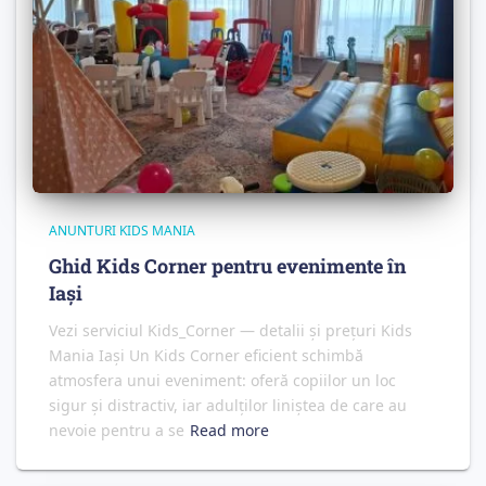
ANUNTURI KIDS MANIA
Ghid Kids Corner pentru evenimente în
Iași
Vezi serviciul Kids_Corner — detalii și prețuri Kids
Mania Iași Un Kids Corner eficient schimbă
atmosfera unui eveniment: oferă copiilor un loc
sigur și distractiv, iar adulților liniștea de care au
nevoie pentru a se
Read more