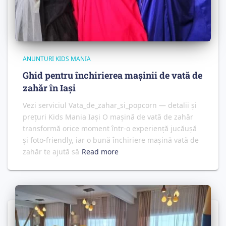
ANUNTURI KIDS MANIA
Ghid pentru închirierea mașinii de vată de
zahăr în Iași
Vezi serviciul Vata_de_zahar_si_popcorn — detalii și
prețuri Kids Mania Iași O mașină de vată de zahăr
transformă orice moment într-o experiență jucăușă
și foto‑friendly, iar o bună închiriere mașină vată de
zahăr te ajută să
Read more