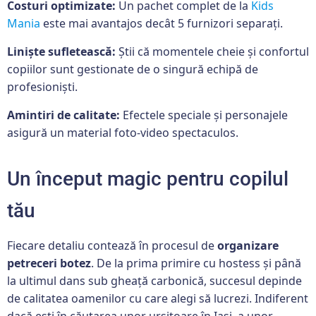
Costuri optimizate:
Un pachet complet de la
Kids
Mania
este mai avantajos decât 5 furnizori separați.
Liniște sufletească:
Știi că momentele cheie și confortul
copiilor sunt gestionate de o singură echipă de
profesioniști.
Amintiri de calitate:
Efectele speciale și personajele
asigură un material foto-video spectaculos.
Un început magic pentru copilul
tău
Fiecare detaliu contează în procesul de
organizare
petreceri botez
. De la prima primire cu hostess și până
la ultimul dans sub gheață carbonică, succesul depinde
de calitatea oamenilor cu care alegi să lucrezi. Indiferent
dacă ești în căutarea unor ursitoare în Iași, a unor