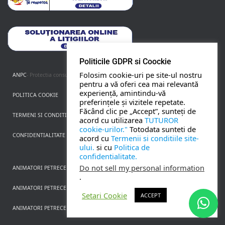
PETRECERI COPII
BOTEZ
Politicile GDPR si Coockie
Folosim cookie-uri pe site-ul nostru
ANPC
- Protectia consumatorului
NUNTA
pentru a vă oferi cea mai relevantă
experiență, amintindu-vă
POLITICA COOKIE
preferințele și vizitele repetate.
BANCHETE
Făcând clic pe „Accept”, sunteți de
TERMENI SI CONDITII
acord cu utilizarea
TUTUROR
cookie-urilor."
Totodata sunteti de
CORPORATE
CONFIDENTIALITATE
acord cu
Termenii si conditiile site-
ului.
si cu
Politica de
confidentialitate.
TOATE SERVICIILE
Do not sell my personal information
ANIMATORI PETRECERI COPII IASI
.
ANIMATORI PETRECERI COPII IASI OFERTA 2021-2022! REZERVA CU 0% AVANS!
Setari Cookie
ACCEPT
ANIMATORI PETRECERI COPII IASI OFERTA 2023