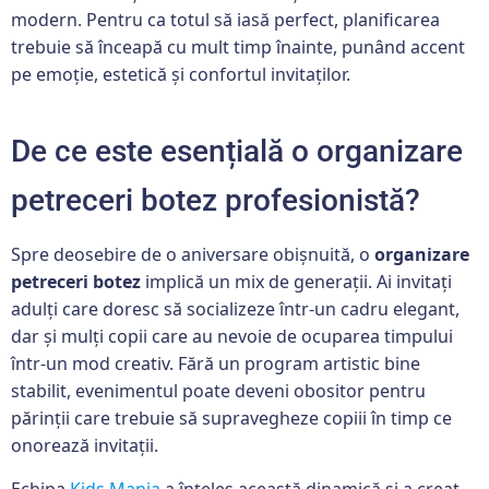
modern. Pentru ca totul să iasă perfect, planificarea
trebuie să înceapă cu mult timp înainte, punând accent
pe emoție, estetică și confortul invitaților.
De ce este esențială o organizare
petreceri botez profesionistă?
Spre deosebire de o aniversare obișnuită, o
organizare
petreceri botez
implică un mix de generații. Ai invitați
adulți care doresc să socializeze într-un cadru elegant,
dar și mulți copii care au nevoie de ocuparea timpului
într-un mod creativ. Fără un program artistic bine
stabilit, evenimentul poate deveni obositor pentru
părinții care trebuie să supravegheze copiii în timp ce
onorează invitații.
Echipa
Kids Mania
a înțeles această dinamică și a creat