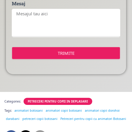
Mesaj
TRIMITE
Categories:
PETRECERI PENTRU COPII IN DEPLASARE
Tags:
animatori botosani
animatori copii botosani
animatori copii dorohoi
darabani
petreceri copii botosani
Petreceri pentru copii cu animatori Botosani