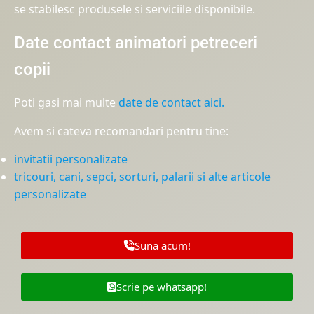
se stabilesc produsele si serviciile disponibile.
Date contact animatori petreceri
copii
Poti gasi mai multe
date de contact aici.
Avem si cateva recomandari pentru tine:
invitatii personalizate
tricouri, cani, sepci, sorturi, palarii si alte articole
personalizate
Suna acum!
Scrie pe whatsapp!