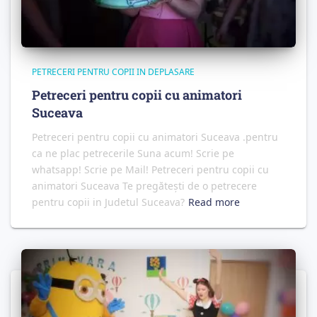
PETRECERI PENTRU COPII IN DEPLASARE
Petreceri pentru copii cu animatori
Suceava
Petreceri pentru copii cu animatori Suceava .pentru
ca ne plac petrecerile Suna acum! Scrie pe
whatsapp! Scrie pe Mail! Petreceri pentru copii cu
animatori Suceava Te pregătești de o petrecere
pentru copii in Judetul Suceava?
Read more