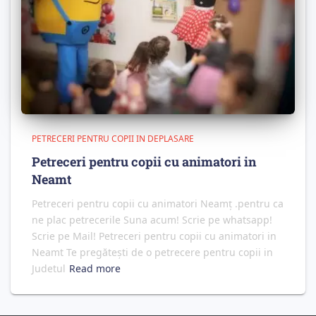
PETRECERI PENTRU COPII IN DEPLASARE
Petreceri pentru copii cu animatori in
Neamt
Petreceri pentru copii cu animatori Neamț .pentru ca
ne plac petrecerile Suna acum! Scrie pe whatsapp!
Scrie pe Mail! Petreceri pentru copii cu animatori in
Neamt Te pregătești de o petrecere pentru copii in
Judetul
Read more