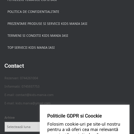
POLITICA DE CONFIDENTIALITATE
PREZENTARE PRODUSE SI SERVICII KIDS MANIA IASI
TERMENI SI CONDITII KIDS MANIA IASI
TOP SERVICII KIDS MANIA IASI
Rezerva pe WhatsApp
Apasa pe o categorie ca sa vezi serviciile.
Contact
Rezervari: 0744261004
Informatii: 0745937753
PETRECERI COPII
E-mail: contact@kids-mania.com
E-mail: kids.mania@ymail.com
BOTEZ
Politicile GDPR si Coockie
Arhive
Folosim cookie-uri pe site-ul nostru
NUNTA
pentru a vă oferi cea mai relevantă