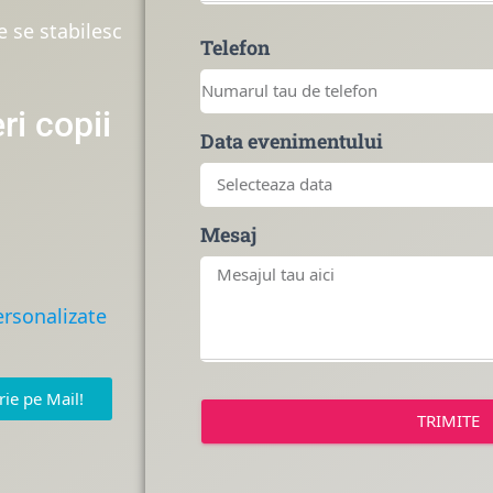
 se stabilesc
Telefon
ri copii
Data evenimentului
Mesaj
personalizate
rie pe Mail!
TRIMITE