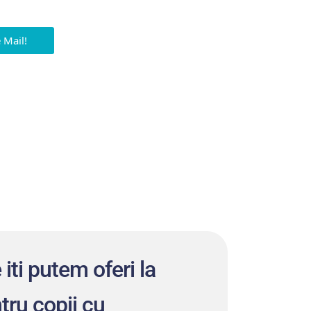
e Mail!
e iti putem oferi la
tru copii cu