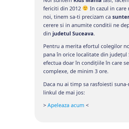
fericiti din 2012
In cazul in care 
noi, tinem sa-ti precizam ca
suntem
cerere si in anumite conditii ne dep
din
judetul
Suceava
.
Pentru a merita efortul colegilor n
pana în orice localitate din județul
efectua doar în condițiile în care s
complexe, de minim 3 ore.
Daca nu ai timp sa rasfoiesti suna-
linkul de mai jos:
>
Apeleaza acum
<