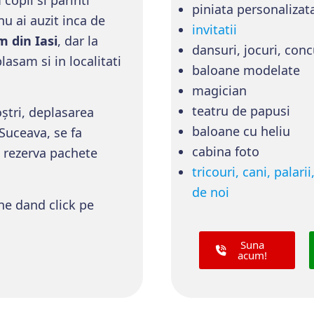
piniata personalizat
nu ai auzit inca de
invitatii
 din Iasi
, dar la
dansuri, jocuri, conc
lasam si in localitati
baloane modelate
magician
teatru de papusi
oștri, deplasarea
baloane cu heliu
 Suceava, se fa
cabina foto
e rezerva pachete
tricouri, cani, palari
de noi
ne dand click pe
Suna
acum!