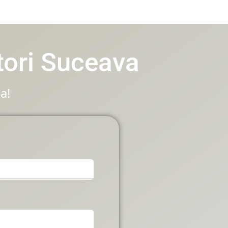
tori Suceava
a!