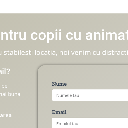
entru copii cu anima
u stabilesti locatia, noi venim cu distracti
ail?
Nume
t pe
 mai buna
Email
marea