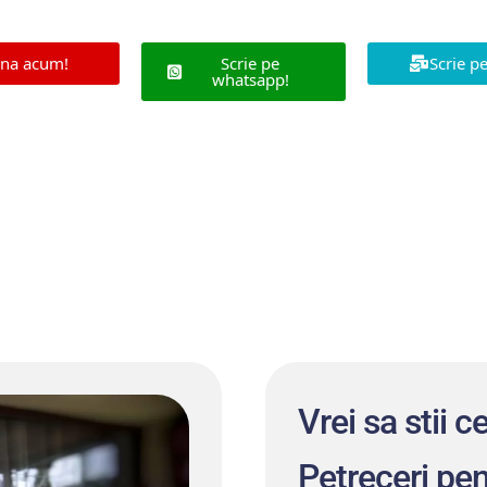
na acum!
Scrie pe
Scrie p
whatsapp!
Vrei sa stii c
Petreceri pen