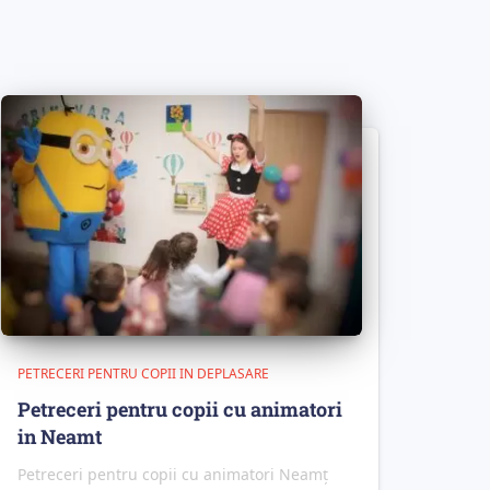
PETRECERI PENTRU COPII IN DEPLASARE
Petreceri pentru copii cu animatori
in Neamt
Petreceri pentru copii cu animatori Neamț