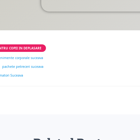
NTRU COPII IN DEPLASARE
enimente corporale suceava
pachete petreceri suceava
imatori Suceava