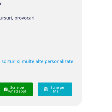
a
ursuri, provocari
i, sorturi si multe alte personalizate
Scrie pe
Scrie pe
whatsapp!
Mail!