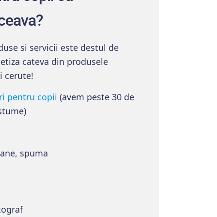
ceava?
use si servicii este destul de
tetiza cateva din produsele
i cerute!
ri pentru copii
(avem peste 30 de
stume)
oane, spuma
tograf