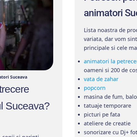
animatori
Su
Lista noastra de prod
variata, dar vom sin
principale si cele ma
animatori la petrece
oameni si 200 de co
atori Suceava
vata de zahar
trecere
popcorn
masina de fum, bal
tul Suceava?
tatuaje temporare
picturi pe fata
ateliere de creatie
sonorizare cu Dj+ fo
 copii si parinti