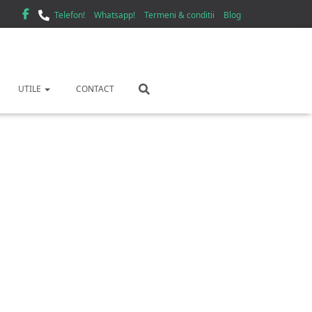
Telefon!
Whatsapp!
Termeni & conditii
Blog
UTILE
CONTACT
atori Suceava