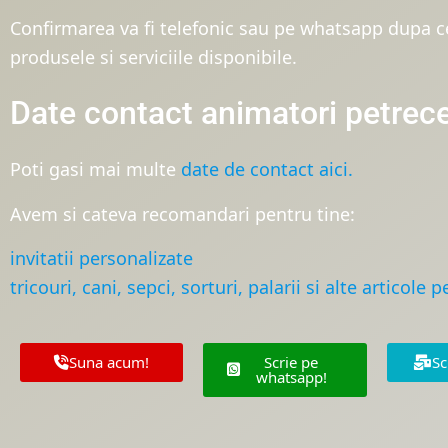
Confirmarea va fi telefonic sau pe whatsapp dupa ce
produsele si serviciile disponibile.
Date contact animatori petrece
Poti gasi mai multe
date de contact aici.
Avem si cateva recomandari pentru tine:
invitatii personalizate
tricouri, cani, sepci, sorturi, palarii si alte articole 
Suna acum!
Scrie pe
Sc
whatsapp!