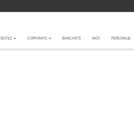
 BOTEZ
CORPORATE
BANCHETE
MOȚ
PERSONAJE
ntru copii cu anim
.pentru ca ne plac petrecerile