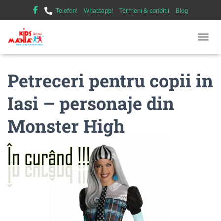
Telefon!
Whatsapp!
Termeni & conditii
Blog
TOGGL
Petreceri pentru copii in
Iasi – personaje din
Monster High