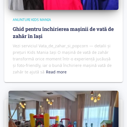
ANUNTURI KIDS MANIA
Ghid pentru închirierea mașinii de vată de
zahăr în Iași
Vezi serviciul Vata_de_zahar_si_popcorn — detalii și
prețuri Kids Mania Iași O mașină de vată de zahăr
transformă orice moment într-o experiență jucăușă
și foto‑friendly, iar o bună închiriere mașină vată de
zahăr te ajută să
Read more