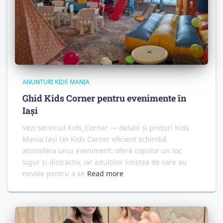
ANUNTURI KIDS MANIA
Ghid Kids Corner pentru evenimente în
Iași
Vezi serviciul Kids_Corner — detalii și prețuri Kids
Mania Iași Un Kids Corner eficient schimbă
atmosfera unui eveniment: oferă copiilor un loc
sigur și distractiv, iar adulților liniștea de care au
nevoie pentru a se
Read more