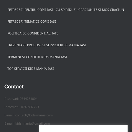
PETRECERI PENTRU COPII IASI - CU SPIRIDUSI, CRACIUNITE SI MOS CRACIUN
PETRECERI TEMATICE COPII IASI
POLITICA DE CONFIDENTIALITATE
PREZENTARE PRODUSE SI SERVICII KIDS MANIA IASI
TERMENI SI CONDITII KIDS MANIA IASI
TOP SERVICII KIDS MANIA IASI
Rezerva pe WhatsApp
Apasa pe o categorie ca sa vezi serviciile.
Contact
Rezervari: 0744261004
Informatii: 0745937753
PETRECERI COPII
E-mail: contact@kids-mania.com
E-mail: kids.mania@ymail.com
BOTEZ