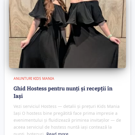
ANUNTURI KIDS MANIA
Ghid Hostess pentru nunți și recepții în
Iași
Vezi serviciul Hostess — detalii și prețuri Kids Mania
Iași O hostess bine pregătită face prima impresie a
evenimentului și fluidizează primirea invitaților — de
aceea serviciul de hostess nuntă iași contează la
nunți, botezuri,
Read more