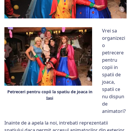
Vrei sa
organizezi
o
petrecere
pentru
copii in
spatii de
joaca,
spatii ce
Petreceri pentru copii la spatiu de joaca in
nu dispun
Iasi
de
animatori?
Inainte de a apela la noi, intrebati reprezentatii
spatiului daca permit accesul animatorilor din exterior.