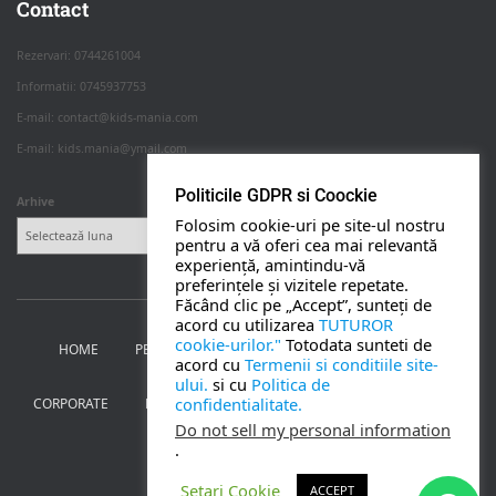
Apasa pe o categorie ca sa vezi serviciile.
Contact
Rezervari: 0744261004
Informatii: 0745937753
PETRECERI COPII
E-mail: contact@kids-mania.com
E-mail: kids.mania@ymail.com
BOTEZ
Politicile GDPR si Coockie
Arhive
Folosim cookie-uri pe site-ul nostru
NUNTA
pentru a vă oferi cea mai relevantă
experiență, amintindu-vă
preferințele și vizitele repetate.
BANCHETE
Făcând clic pe „Accept”, sunteți de
acord cu utilizarea
TUTUROR
cookie-urilor."
Totodata sunteti de
HOME
PETRECERI PENTRU COPII
NUNTA SI BOTEZ
CORPORATE
acord cu
Termenii si conditiile site-
ului.
si cu
Politica de
confidentialitate.
CORPORATE
BANCHETE
MOȚ
PERSONAJE
UTILE
TOATE SERVICIILE
Do not sell my personal information
.
CONTACT
Setari Cookie
ACCEPT