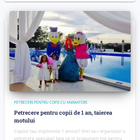
PETRECERI PENTRU COPII CU ANIMATORI
Petrecere pentru copii de 1 an, taierea
motului
Copilul tau implineste 1 anisor? Vrei sa-i organizezi o
petrecere speciala? Iata ce iti propunem noi pentru