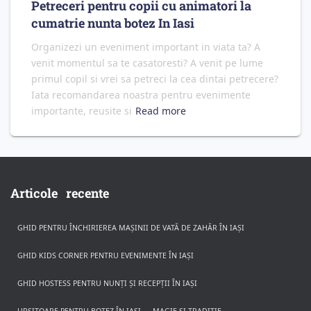
Petreceri pentru copii cu animatori la
cumatrie nunta botez In Iasi
Organizezi un eveniment important in viata ta? A
venit momentul sa te casatoresti? A venit pe lume
primul copil si vrei sa petreci la cea dintai petrecere?
Iata recomandarea noastra pentru evenimente
importante, reusite si
Read more
Articole recente
GHID PENTRU ÎNCHIRIEREA MAȘINII DE VATĂ DE ZAHĂR ÎN IAȘI
GHID KIDS CORNER PENTRU EVENIMENTE ÎN IAȘI
GHID HOSTESS PENTRU NUNȚI ȘI RECEPȚII ÎN IAȘI