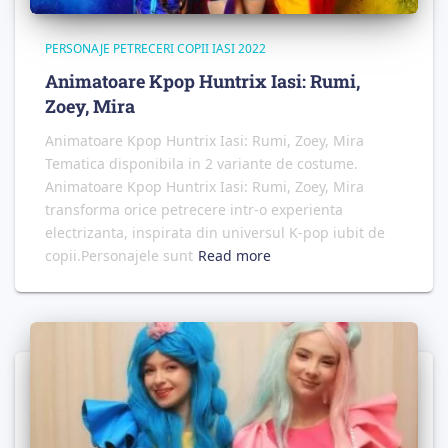
PERSONAJE PETRECERI COPII IASI 2022
Animatoare Kpop Huntrix Iasi: Rumi,
Zoey, Mira
Animatoare Kpop Huntrix Iasi: Rumi, Zoey, Mira
Tematica disponibila in 2 variante de costume.
Animatoare Kpop Huntrix Iasi: Rumi, Zoey, Mira
transforma orice petrecere intr-o experienta
electrizanta, inspirata din universul K-pop iubit de
copii.Personajele sunt
Read more