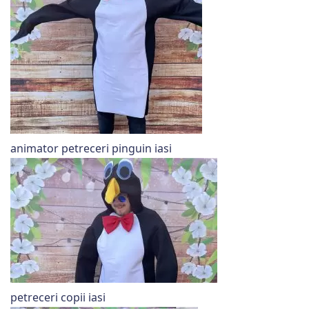
animator petreceri pinguin iasi
petreceri copii iasi