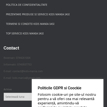
POLITICA DE CONFIDENTIALITATE
PREZENTARE PRODUSE SI SERVICII KIDS MANIA IASI
TERMENI SI CONDITII KIDS MANIA IASI
TOP SERVICII KIDS MANIA IASI
Rezerva pe WhatsApp
Apasa pe o categorie ca sa vezi serviciile.
Contact
Rezervari: 0744261004
Informatii: 0745937753
PETRECERI COPII
E-mail: contact@kids-mania.com
E-mail: kids.mania@ymail.com
BOTEZ
Politicile GDPR si Coockie
Arhive
Folosim cookie-uri pe site-ul nostru
NUNTA
pentru a vă oferi cea mai relevantă
experiență, amintindu-vă