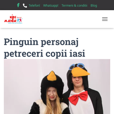
Telefon!
Whatsapp!
Termeni & conditii
Blog
TOGGL
Pinguin personaj
petreceri copii iasi