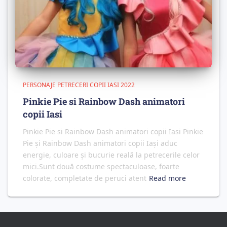
PERSONAJE PETRECERI COPII IASI 2022
Pinkie Pie si Rainbow Dash animatori
copii Iasi
Pinkie Pie si Rainbow Dash animatori copii Iasi Pinkie
Pie și Rainbow Dash animatori copii Iași aduc
energie, culoare și bucurie reală la petrecerile celor
mici.Sunt două costume spectaculoase, foarte
colorate, completate de peruci atent
Read more