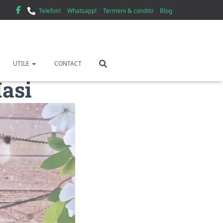
Telefon!
Whatsapp!
Termeni & conditii
Blog
UTILE
CONTACT
Iasi