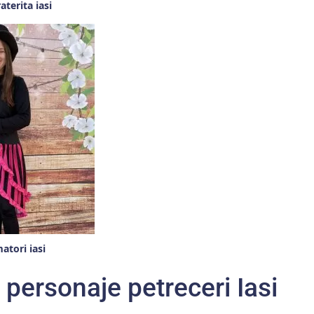
aterita iasi
matori iasi
e personaje petreceri Iasi