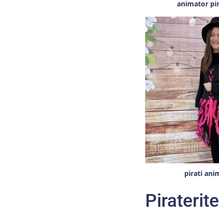
animator pir
pirati ani
Piraterit