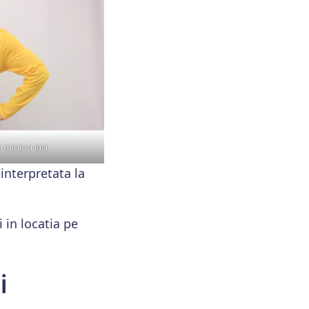
t minion iasi
interpretata la
 in locatia pe
i