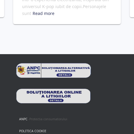
universul K-pop iubit de copii.Personajele
sunt
Read more
ANPC
- Protectia consumatorului
POLITICA COOKIE