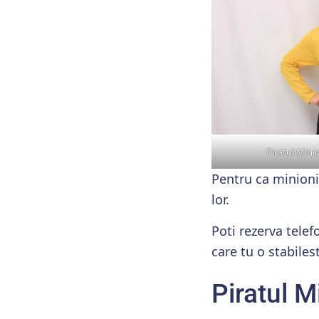
Piratul Mini
Pentru ca minionii
lor.
Poti rezerva telef
care tu o stabilest
Piratul M