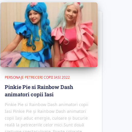
PERSONAJE PETRECERI COPII IASI 2022
Pinkie Pie si Rainbow Dash
animatori copii Iasi
Pinkie Pie si Rainbow Dash animatori copii
Iasi Pinkie Pie și Rainbow Dash animatori
copii Iași aduc energie, culoare și bucurie
reală la petrecerile celor mici.Sunt două
costume spectaculoase, foarte colorate,