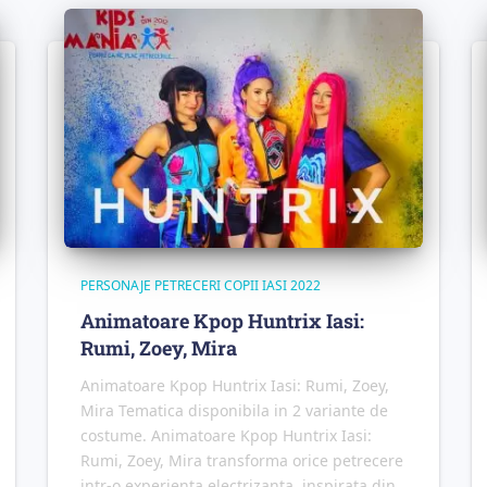
PERSONAJE PETRECERI COPII IASI 2022
Animatoare Kpop Huntrix Iasi:
Rumi, Zoey, Mira
Animatoare Kpop Huntrix Iasi: Rumi, Zoey,
Mira Tematica disponibila in 2 variante de
costume. Animatoare Kpop Huntrix Iasi:
Rumi, Zoey, Mira transforma orice petrecere
intr-o experienta electrizanta, inspirata din