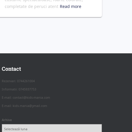
completate de peruci atent
Read more
Contact
Rezervari: 0744261004
Informatii: 0745937753
E-mail: contact@kids-mania.com
E-mail: kids.mania@ymail.com
Arhive