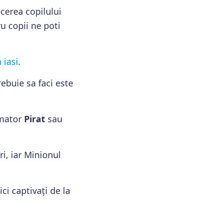
cerea copilului
u copii ne poti
 iasi
.
ebuie sa faci este
imator
Pirat
sau
i, iar Minionul
ci captivați de la