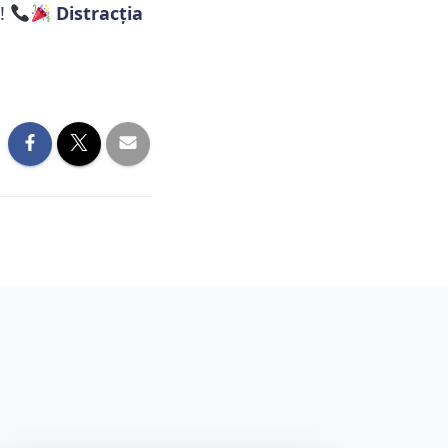
ă!
Distracția