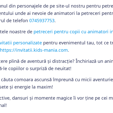
unul din personajele de pe site-ul nostru pentru petre
ntului unde ai nevoie de animatori la petreceri pentr
ul de telefon
0745937753
.
etele noastre de
petreceri pentru copii cu animatori in
vitatii personalizate
pentru evenimentul tau, tot ce tr
https://invitatii.kids-mania.com
.
ere plină de aventură și distracție? Închiriază un an
fă-le copiilor o surpriză de neuitat!
va căuta comoara ascunsă împreună cu micii aventurier
sete și energie la maxim!
ctive, dansuri și momente magice îi vor ține pe cei mi
nal!