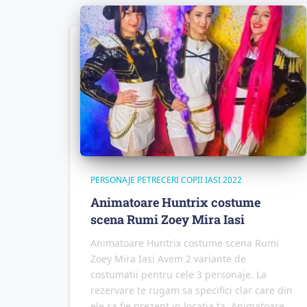
PERSONAJE PETRECERI COPII IASI 2022
Animatoare Huntrix costume
scena Rumi Zoey Mira Iasi
Animatoare Huntrix costume scena Rumi
Zoey Mira Iasi Avem 2 variante de
costumatii pentru cele 3 personaje. La
rezervare te rugam sa specifici clar care din
ele sa fie prezent in locatia ta. Animatoare