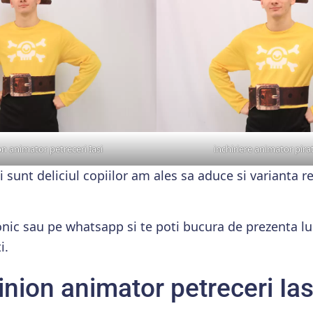
on animator petreceri Iasi
inchiriere animator pira
 sunt deliciul copiilor am ales sa aduce si varianta re
onic sau pe whatsapp si te poti bucura de prezenta lui
i.
inion animator petreceri Ias