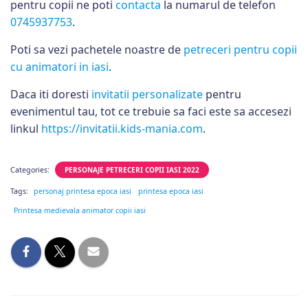
pentru copii ne poti
contacta
la numarul de telefon
0745937753
.
Poti sa vezi pachetele noastre de
petreceri pentru copii
cu animatori in iasi
.
Daca iti doresti
invitatii personalizate
pentru
evenimentul tau, tot ce trebuie sa faci este sa accesezi
linkul
https://invitatii.kids-mania.com
.
Categories:
PERSONAJE PETRECERI COPII IASI 2022
Tags:
personaj printesa epoca iasi
printesa epoca iasi
Printesa medievala animator copii iasi