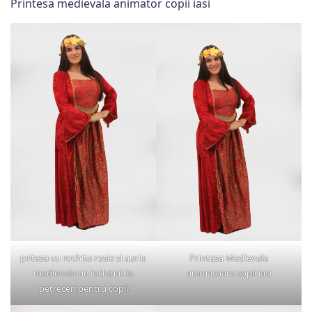
Printesa medievala animator copii iasi
pritesa cu rochita rosie si auriu
Printesa Medievala
medievala de inchiriat la
animatoare copii iasi
petreceri pentru copii