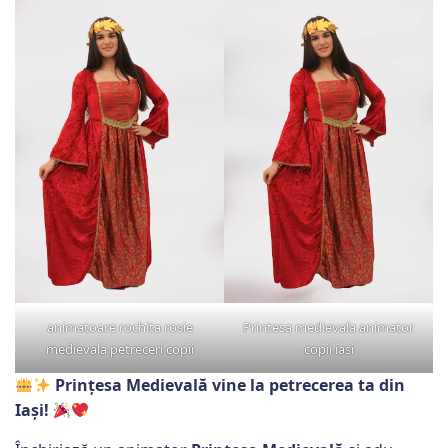
animatoare rochita rosie
Printesa medievala animator
medievala petreceri copii
copii iasi
Prințesa Medievală vine la petrecerea ta din
Iași!