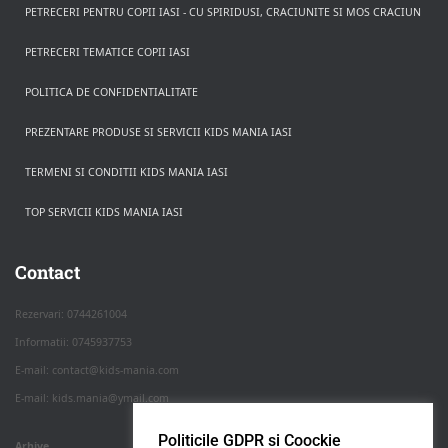
PETRECERI PENTRU COPII IASI - CU SPIRIDUSI, CRACIUNITE SI MOS CRACIUN
PETRECERI TEMATICE COPII IASI
POLITICA DE CONFIDENTIALITATE
PREZENTARE PRODUSE SI SERVICII KIDS MANIA IASI
TERMENI SI CONDITII KIDS MANIA IASI
TOP SERVICII KIDS MANIA IASI
Rezerva pe WhatsApp
Apasa pe o categorie ca sa vezi serviciile.
Contact
Rezervari: 0744261004
Informatii: 0745937753
PETRECERI COPII
E-mail: contact@kids-mania.com
E-mail: kids.mania@ymail.com
BOTEZ
Politicile GDPR si Coockie
Arhive