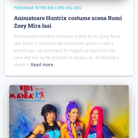
PERSONAJE PETRECERI COPII IASI 2022
Animatoare Huntrix costume scena Rumi
Zoey Mira Iasi
Animatoare Huntrix costume scena Rumi Zoey Mira
Iasi Avem 2 variante de costumatii pentru cele 3
personaje. La rezervare te rugam sa specifici clar
care din ele sa fie prezent in locatia ta. Animatoare
Huntrix
Read more