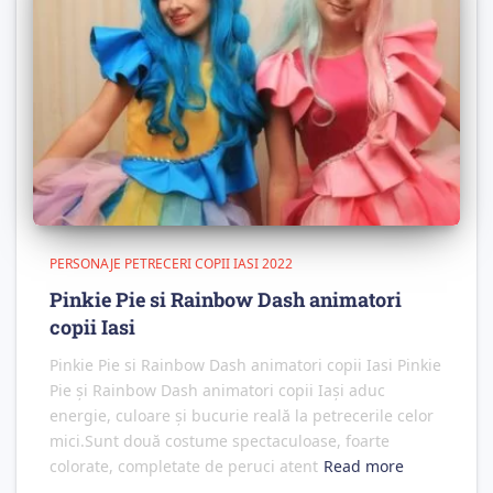
PERSONAJE PETRECERI COPII IASI 2022
Pinkie Pie si Rainbow Dash animatori
copii Iasi
Pinkie Pie si Rainbow Dash animatori copii Iasi Pinkie
Pie și Rainbow Dash animatori copii Iași aduc
energie, culoare și bucurie reală la petrecerile celor
mici.Sunt două costume spectaculoase, foarte
colorate, completate de peruci atent
Read more