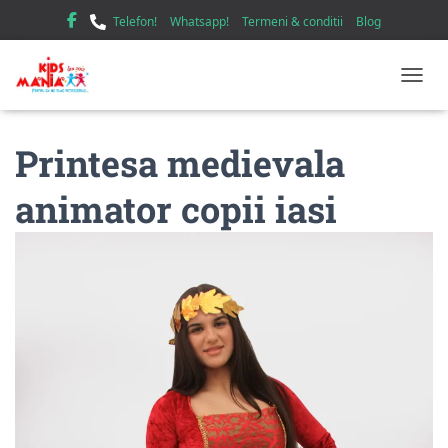
Telefon!
Whatsapp!
Termeni & conditii
Blog
TOGGL
Printesa medievala
animator copii iasi