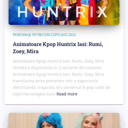
PERSONAJE PETRECERI COPII IASI 2022
Animatoare Kpop Huntrix Iasi: Rumi,
Zoey, Mira
Animatoare Kpop Huntrix Iasi: Rumi, Zoey, Mira
Tematica disponibila in 2 variante de costume.
Animatoare Kpop Huntrix Iasi: Rumi, Zoey, Mira
transforma orice petrecere intr-o experienta
electrizanta, inspirata din universul K-pop iubit de
copii.Personajele sunt
Read more