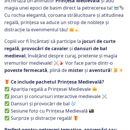
Închiriază un animator
Prințesa Medievală
și adu
magia unei epoci de basm direct la petrecerea ta!
Cu rochia elegantă, coroana strălucitoare și atitudinea
regală, prințesa va aduce un strop de noblețe și
distracție la evenimentul tău!
Copiii vor fi încântați să participe la
jocuri de curte
regală
,
provocări de cavaler
și
dansuri de bal
medieval
, învățând despre curaj, prietenie și magia
vremurilor medievale!
Vor face parte dintr-o
poveste fermecată
, plină de
mister
și
aventură
!
Ce include pachetul Prințesa Medievală?
Apariția regală a Prințesei Medievale
Jocuri și concursuri interactive medievale
Dansuri și provocări de bal
Sesiune foto cu Prințesa Medievală
Surprize și distracție regală!
Perfect pentru petreceri tematice, aniversări sau