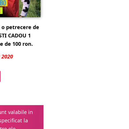
i o petrecere de
STI CADOU 1
 de 100 ron.
t 2020
unt valabile in
specificat la
tre ele.