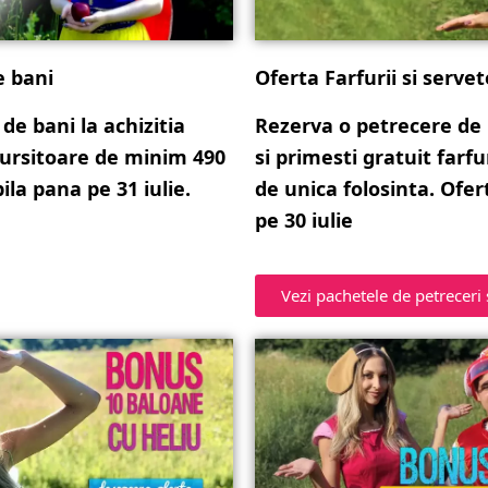
e bani
Oferta Farfurii si servet
 de bani la achizitia
Rezerva o petrecere de
 ursitoare de minim 490
si primesti gratuit farfu
ila pana pe 31 iulie.
de unica folosinta. Ofer
pe 30 iulie
Vezi pachetele de petreceri 