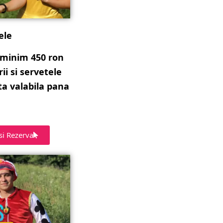
ele
 minim 450 ron
rii si servetele
ta valabila pana
si Rezerva