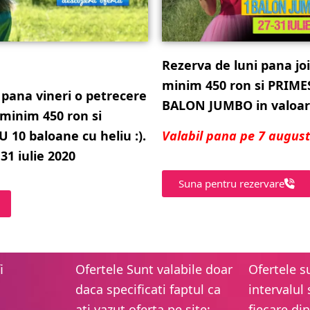
Rezerva de luni pana jo
minim 450 ron si PRIME
 pana vineri o petrecere
BALON JUMBO in valoare
 minim 450 ron si
10 baloane cu heliu :).
Valabil pana pe 7 augus
31 iulie 2020
Suna pentru rezervare
i
Ofertele Sunt valabile doar
Ofertele s
daca specificati faptul ca
intervalul 
ati vazut oferta pe site:
fiecare din