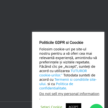
Apasa pe o categorie ca sa vezi serviciile.
PETRECERI COPII
BOTEZ
Politicile GDPR si Coockie
Folosim cookie-uri pe site-ul
NUNTA
nostru pentru a vă oferi cea mai
relevantă experiență, amintindu-vă
preferințele și vizitele repetate.
BANCHETE
Făcând clic pe „Accept”, sunteți de
acord cu utilizarea
TUTUROR
cookie-urilor."
Totodata sunteti de
CORPORATE
acord cu
Termenii si conditiile site-
ului.
si cu
Politica de
confidentialitate.
TOATE SERVICIILE
Do not sell my personal information
.
Setari Cookie
ACCEPT