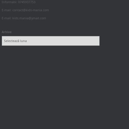
Informatii: 0745937753
E-mail: contact@kids-mania.com
E-mail: kids.mania@ymail.com
Arhive