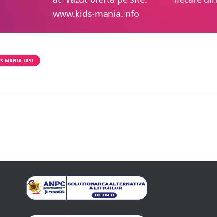
www.kids-mania.info
S MANIA IASI