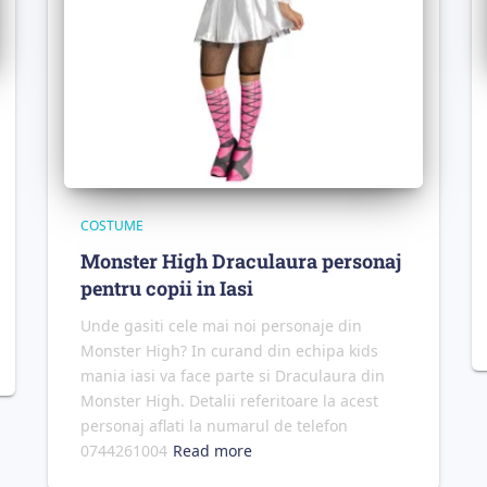
COSTUME
Monster High Draculaura personaj
pentru copii in Iasi
Unde gasiti cele mai noi personaje din
Monster High? In curand din echipa kids
mania iasi va face parte si Draculaura din
Monster High. Detalii referitoare la acest
personaj aflati la numarul de telefon
0744261004
Read more