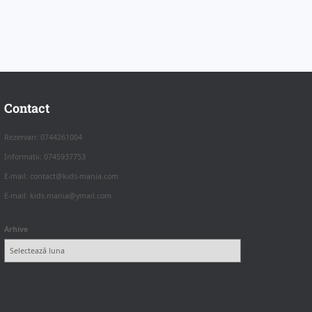
Contact
Rezervari: 0744261004
Informatii: 0745937753
E-mail: contact@kids-mania.com
E-mail: kids.mania@ymail.com
Arhive