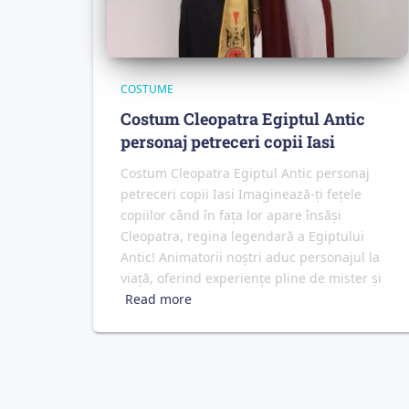
COSTUME
Costum Cleopatra Egiptul Antic
personaj petreceri copii Iasi
Costum Cleopatra Egiptul Antic personaj
petreceri copii Iasi Imaginează-ți fețele
copiilor când în fața lor apare însăși
Cleopatra, regina legendară a Egiptului
Antic! Animatorii noștri aduc personajul la
viață, oferind experiențe pline de mister și
Read more