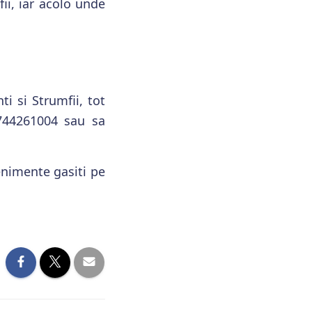
fii, iar acolo unde
i si Strumfii, tot
0744261004 sau sa
venimente gasiti pe