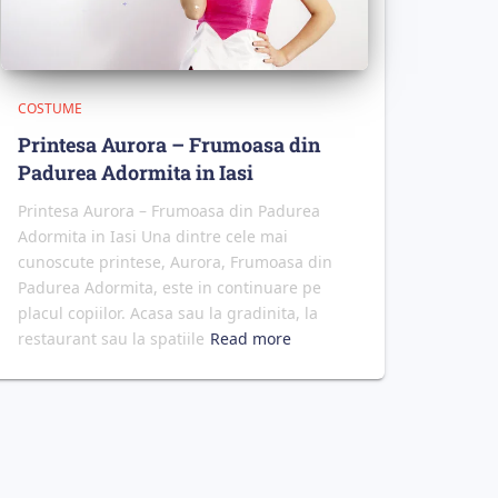
COSTUME
Printesa Aurora – Frumoasa din
Padurea Adormita in Iasi
Printesa Aurora – Frumoasa din Padurea
Adormita in Iasi Una dintre cele mai
cunoscute printese, Aurora, Frumoasa din
Padurea Adormita, este in continuare pe
placul copiilor. Acasa sau la gradinita, la
restaurant sau la spatiile
Read more