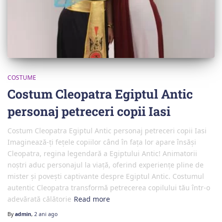
COSTUME
Costum Cleopatra Egiptul Antic
personaj petreceri copii Iasi
Costum Cleopatra Egiptul Antic personaj petreceri copii Iasi
Imaginează-ți fețele copiilor când în fața lor apare însăși
Cleopatra, regina legendară a Egiptului Antic! Animatorii
noștri aduc personajul la viață, oferind experiențe pline de
mister și povești captivante despre Egiptul Antic. Costumul
autentic Cleopatra transformă petrecerea copilului tău într-o
adevărată călătorie
Read more
By
admin
,
2 ani
ago