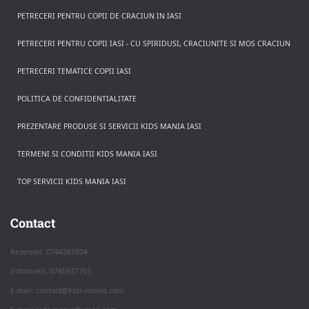
PETRECERI PENTRU COPII DE CRACIUN IN IASI
PETRECERI PENTRU COPII IASI - CU SPIRIDUSI, CRACIUNITE SI MOS CRACIUN
PETRECERI TEMATICE COPII IASI
POLITICA DE CONFIDENTIALITATE
PREZENTARE PRODUSE SI SERVICII KIDS MANIA IASI
TERMENI SI CONDITII KIDS MANIA IASI
TOP SERVICII KIDS MANIA IASI
Rezerva pe WhatsApp
Apasa pe o categorie ca sa vezi serviciile.
Contact
Rezervari: 0744261004
Informatii: 0745937753
PETRECERI COPII
E-mail: contact@kids-mania.com