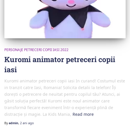
PERSONAJE PETRECERI COPII IASI 2022
Kuromi animator petreceri copii
iasi
Kuromi animator petreceri copii iasi In curand! Costumul este
in tranzit catre Iasi, Romania! Solicita detalii la telefon! Îți
dorești o petrecere de neuitat pentru copilul tău? Atunci, ai
găsit soluția perfectă! Kuromi este noul animator care
transformă fiecare eveniment într-o experiență plină de
distracție și magie. La Kids Mania,
Read more
By
admin
,
2 ani
ago