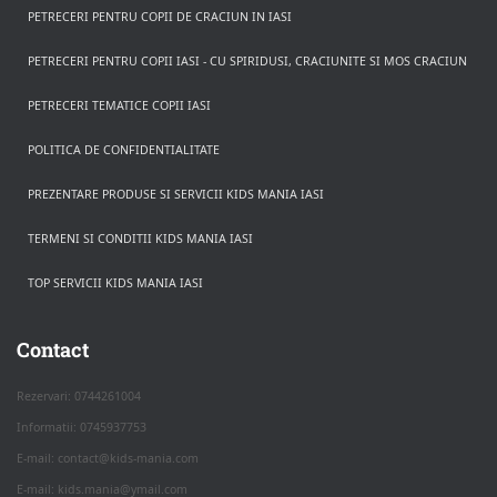
PETRECERI PENTRU COPII DE CRACIUN IN IASI
PETRECERI PENTRU COPII IASI - CU SPIRIDUSI, CRACIUNITE SI MOS CRACIUN
PETRECERI TEMATICE COPII IASI
POLITICA DE CONFIDENTIALITATE
PREZENTARE PRODUSE SI SERVICII KIDS MANIA IASI
TERMENI SI CONDITII KIDS MANIA IASI
TOP SERVICII KIDS MANIA IASI
Rezerva pe WhatsApp
Apasa pe o categorie ca sa vezi serviciile.
Contact
Rezervari: 0744261004
Informatii: 0745937753
PETRECERI COPII
E-mail: contact@kids-mania.com
E-mail: kids.mania@ymail.com