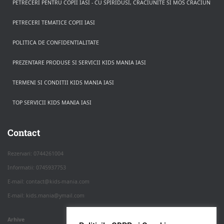
PETRECERI PENTRU COPII IASI - CU SPIRIDUSI, CRACIUNITE SI MOS CRACIUN
PETRECERI TEMATICE COPII IASI
POLITICA DE CONFIDENTIALITATE
PREZENTARE PRODUSE SI SERVICII KIDS MANIA IASI
TERMENI SI CONDITII KIDS MANIA IASI
TOP SERVICII KIDS MANIA IASI
Rezerva pe WhatsApp
Apasa pe o categorie ca sa vezi serviciile.
Contact
Rezervari: 0744261004
Informatii: 0745937753
PETRECERI COPII
E-mail: contact@kids-mania.com
E-mail: kids.mania@ymail.com
BOTEZ
Arhive