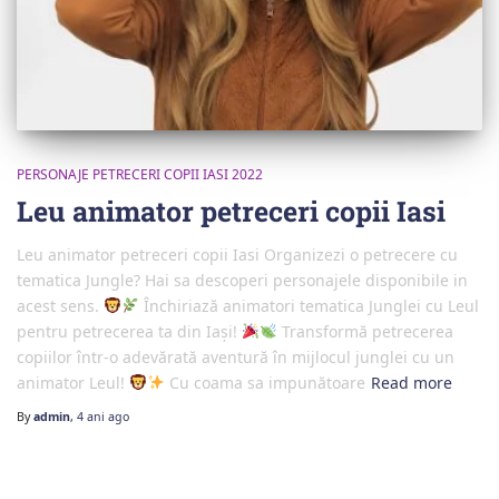
PERSONAJE PETRECERI COPII IASI 2022
Leu animator petreceri copii Iasi
Leu animator petreceri copii Iasi Organizezi o petrecere cu
tematica Jungle? Hai sa descoperi personajele disponibile in
acest sens.
Închiriază animatori tematica Junglei cu Leul
pentru petrecerea ta din Iași!
Transformă petrecerea
copiilor într-o adevărată aventură în mijlocul junglei cu un
animator Leul!
Cu coama sa impunătoare
Read more
By
admin
,
4 ani
ago