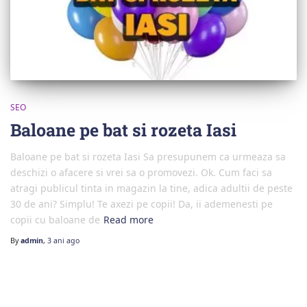
SEO
Baloane pe bat si rozeta Iasi
Baloane pe bat si rozeta Iasi Sa presupunem ca urmeaza sa
deschizi o afacere si vrei sa o promovezi. Ok. Cum faci sa
atragi publicul tinta in magazin la tine, adica adultii de peste
30 de ani? Simplu! Te axezi pe copii! Da, ii ademenesti pe
copii cu baloane de
Read more
By
admin
,
3 ani
ago