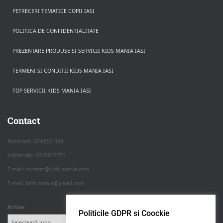
PETRECERI TEMATICE COPII IASI
POLITICA DE CONFIDENTIALITATE
PREZENTARE PRODUSE SI SERVICII KIDS MANIA IASI
TERMENI SI CONDITII KIDS MANIA IASI
TOP SERVICII KIDS MANIA IASI
Rezerva pe WhatsApp
Apasa pe o categorie ca sa vezi serviciile.
Contact
Rezervari: 0744261004
Informatii: 0745937753
PETRECERI COPII
E-mail: contact@kids-mania.com
E-mail: kids.mania@ymail.com
BOTEZ
Arhive
Politicile GDPR si Coockie