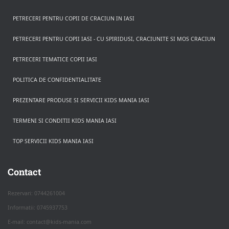
PETRECERI PENTRU COPII DE CRACIUN IN IASI
PETRECERI PENTRU COPII IASI - CU SPIRIDUSI, CRACIUNITE SI MOS CRACIUN
PETRECERI TEMATICE COPII IASI
POLITICA DE CONFIDENTIALITATE
PREZENTARE PRODUSE SI SERVICII KIDS MANIA IASI
TERMENI SI CONDITII KIDS MANIA IASI
TOP SERVICII KIDS MANIA IASI
Rezerva pe WhatsApp
Apasa pe o categorie ca sa vezi serviciile.
Contact
Rezervari: 0744261004
Informatii: 0745937753
PETRECERI COPII
E-mail: contact@kids-mania.com