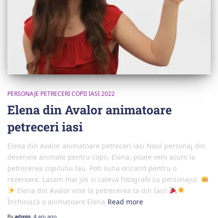
PERSONAJE PETRECERI COPII IASI 2022
Elena din Avalor animatoare
petreceri iasi
Elena din Avalor animatoare petreceri iasi Noul personaj din
desenele animate pentru copii, Elena, poate veni acum la
petrecerea copilului tau. Poti suna oricand pentru o
rezervare. Lasam mai jos si cateva fotografii cu personajul.
Elena din Avalor vine la petrecerea ta din Iași!
Închiriază o animatoare Elena
Read more
By
admin
,
4 ani
ago