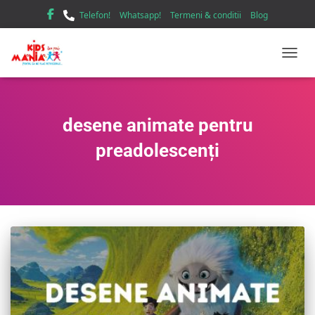
Telefon!
Whatsapp!
Termeni & conditii
Blog
TOGGL
desene animate pentru
preadolescenți