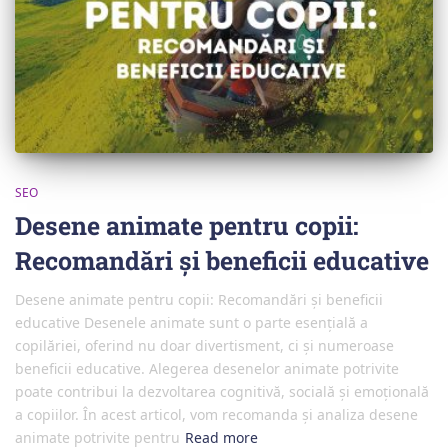
SEO
Desene animate pentru copii:
Recomandări și beneficii educative
Desene animate pentru copii: Recomandări și beneficii
educative Desenele animate sunt o parte esențială a
copilăriei, oferind nu doar divertisment, ci și numeroase
beneficii educative. Alegerea desenelor animate potrivite
poate contribui la dezvoltarea cognitivă, socială și emoțională
a copiilor. În acest articol, vom recomanda și analiza desene
animate potrivite pentru
Read more