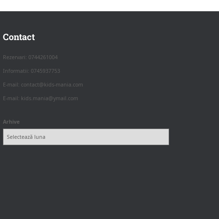
Contact
Rezervari: 0744261004
Informatii: 0745937753
E-mail: contact@kids-mania.com
E-mail: kids.mania@ymail.com
Arhive