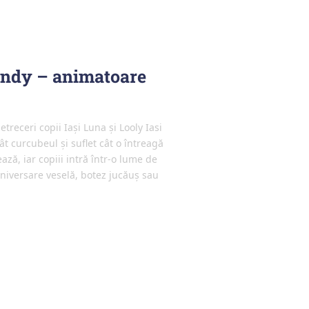
Candy – animatoare
treceri copii Iași Luna și Looly Iasi
 curcubeul și suflet cât o întreagă
ază, iar copiii intră într-o lume de
aniversare veselă, botez jucăuș sau