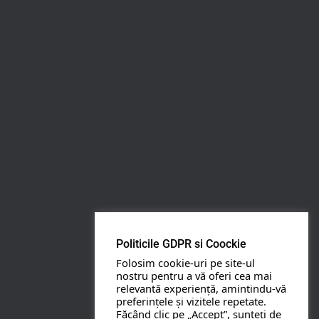
Rezerva pe WhatsApp
Apasa pe o categorie ca sa vezi serviciile.
PETRECERI COPII
BOTEZ
Politicile GDPR si Coockie
NUNTA
Folosim cookie-uri pe site-ul
nostru pentru a vă oferi cea mai
relevantă experiență, amintindu-vă
BANCHETE
preferințele și vizitele repetate.
Făcând clic pe „Accept”, sunteți de