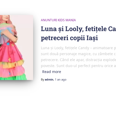
ANUNTURI KIDS MANIA
Luna și Looly, fetițele 
petreceri copii Iași
Luna și Looly, fetițele Candy – animatoare pe
sunt două personaje magice, cu zâmbete cât
petrecere. Când ele apar, distracția explode
poveste. Sunt duo-ul perfect pentru orice 
Read more
By
admin
,
1 an
ago