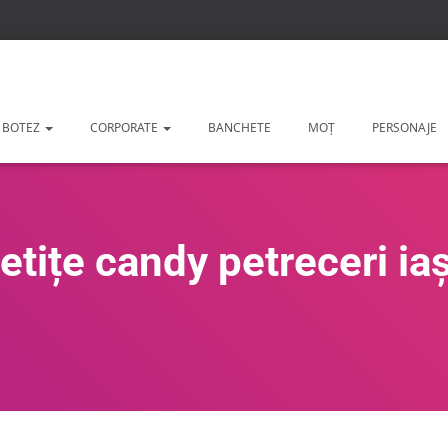
 BOTEZ
CORPORATE
BANCHETE
MOȚ
PERSONAJE
fetițe candy petreceri iaș