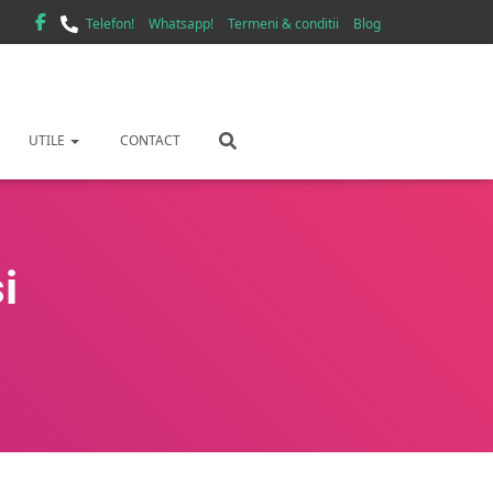
Telefon!
Whatsapp!
Termeni & conditii
Blog
UTILE
CONTACT
i