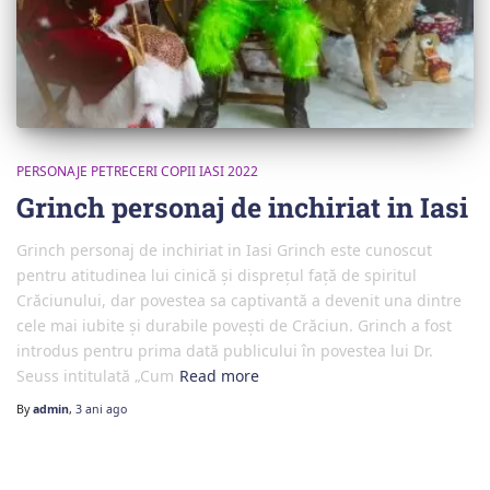
PERSONAJE PETRECERI COPII IASI 2022
Grinch personaj de inchiriat in Iasi
Grinch personaj de inchiriat in Iasi Grinch este cunoscut
pentru atitudinea lui cinică și disprețul față de spiritul
Crăciunului, dar povestea sa captivantă a devenit una dintre
cele mai iubite și durabile povești de Crăciun. Grinch a fost
introdus pentru prima dată publicului în povestea lui Dr.
Seuss intitulată „Cum
Read more
By
admin
,
3 ani
ago