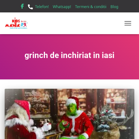
Telefon!
Whatsapp!
Termeni & conditii
Blog
TOGGL
grinch de inchiriat in iasi