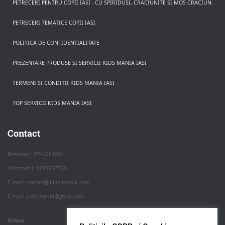
PETRECERI PENTRU COPII IASI - CU SPIRIDUSI, CRACIUNITE SI MOS CRACIUN
PETRECERI TEMATICE COPII IASI
POLITICA DE CONFIDENTIALITATE
PREZENTARE PRODUSE SI SERVICII KIDS MANIA IASI
TERMENI SI CONDITII KIDS MANIA IASI
TOP SERVICII KIDS MANIA IASI
Rezerva pe WhatsApp
Apasa pe o categorie ca sa vezi serviciile.
Contact
Rezervari: 0744261004
Informatii: 0745937753
PETRECERI COPII
E-mail: contact@kids-mania.com
E-mail: kids.mania@ymail.com
BOTEZ
Arhive