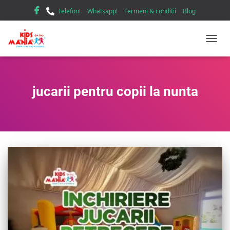
Telefon!
Whatsapp!
Termeni & conditii
Blog
TOGGL
jucarii pentru copii la nunta