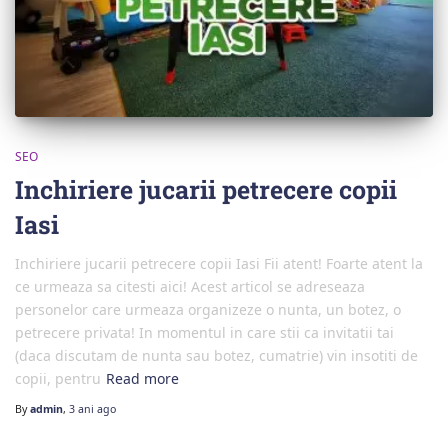
SEO
Inchiriere jucarii petrecere copii
Iasi
Inchiriere jucarii petrecere copii Iasi Fii atent! Foarte atent la
ce urmeaza sa citesti aici! Acest articol se adreseaza
personelor care urmeaza organizeze o nunta, un botez, o
petrecere privata! In momentul in care stii ca invitatii tai
(daca discutam de nunta sau botez, cumatrie) vin insotiti de
copii, pentru
Read more
By
admin
,
3 ani
ago