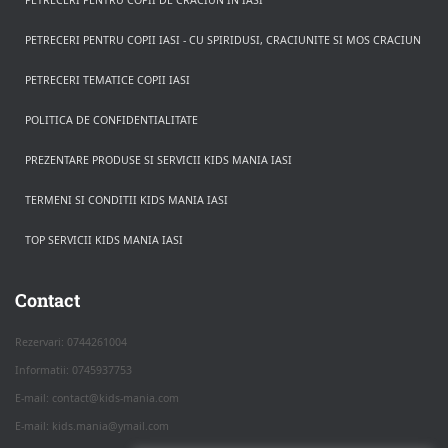
PETRECERI PENTRU COPII DE CRACIUN IN IASI
PETRECERI PENTRU COPII IASI - CU SPIRIDUSI, CRACIUNITE SI MOS CRACIUN
PETRECERI TEMATICE COPII IASI
POLITICA DE CONFIDENTIALITATE
PREZENTARE PRODUSE SI SERVICII KIDS MANIA IASI
TERMENI SI CONDITII KIDS MANIA IASI
TOP SERVICII KIDS MANIA IASI
Rezerva pe WhatsApp
Apasa pe o categorie ca sa vezi serviciile.
Contact
Rezervari: 0744261004
Informatii: 0745937753
PETRECERI COPII
E-mail: contact@kids-mania.com
E-mail: kids.mania@ymail.com