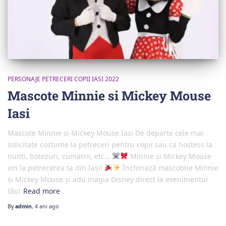
PERSONAJE PETRECERI COPII IASI 2022
Mascote Minnie si Mickey Mouse
Iasi
Mascote Minnie si Mickey Mouse Iasi De departe cele mai
solicitate costume la petreceri pentru copii sau ca hostess la
nunti, botezuri, cumatrii, etc…
Minnie și Mickey Mouse
vin la petrecerea ta din Iași!
Închiriază mascotele Minnie
și Mickey Mouse și adu magia Disney direct la evenimentul
tău!
Read more
By
admin
,
4 ani
ago