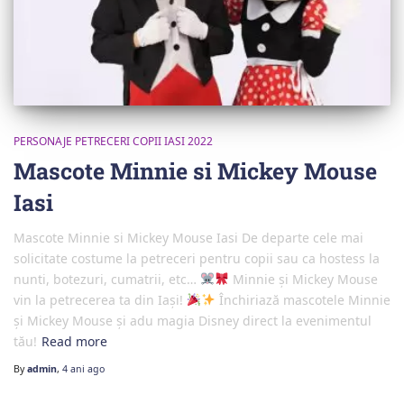
PERSONAJE PETRECERI COPII IASI 2022
Mascote Minnie si Mickey Mouse
Iasi
Mascote Minnie si Mickey Mouse Iasi De departe cele mai
solicitate costume la petreceri pentru copii sau ca hostess la
nunti, botezuri, cumatrii, etc…
Minnie și Mickey Mouse
vin la petrecerea ta din Iași!
Închiriază mascotele Minnie
și Mickey Mouse și adu magia Disney direct la evenimentul
tău!
Read more
By
admin
,
4 ani
ago