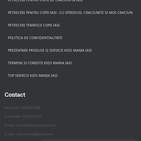
PETRECERI PENTRU COPII DE CRACIUN IN IASI
PETRECERI PENTRU COPII IASI - CU SPIRIDUSI, CRACIUNITE SI MOS CRACIUN
PETRECERI TEMATICE COPII IASI
POLITICA DE CONFIDENTIALITATE
PREZENTARE PRODUSE SI SERVICII KIDS MANIA IASI
TERMENI SI CONDITII KIDS MANIA IASI
TOP SERVICII KIDS MANIA IASI
Rezerva pe WhatsApp
Apasa pe o categorie ca sa vezi serviciile.
Contact
Rezervari: 0744261004
Informatii: 0745937753
PETRECERI COPII
E-mail: contact@kids-mania.com
E-mail: kids.mania@ymail.com