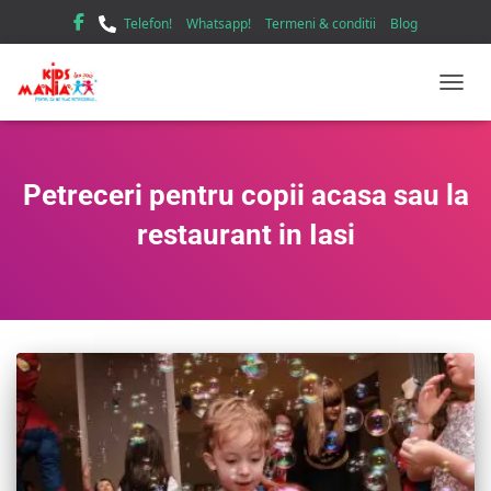
Telefon!
Whatsapp!
Termeni & conditii
Blog
TOGGL
Petreceri pentru copii acasa sau la
restaurant in Iasi