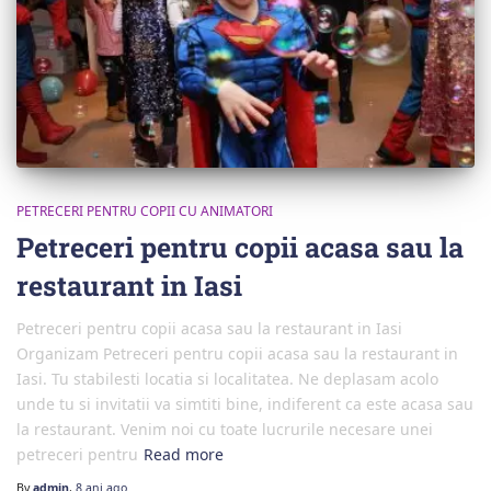
PETRECERI PENTRU COPII CU ANIMATORI
Petreceri pentru copii acasa sau la
restaurant in Iasi
Petreceri pentru copii acasa sau la restaurant in Iasi
Organizam Petreceri pentru copii acasa sau la restaurant in
Iasi. Tu stabilesti locatia si localitatea. Ne deplasam acolo
unde tu si invitatii va simtiti bine, indiferent ca este acasa sau
la restaurant. Venim noi cu toate lucrurile necesare unei
petreceri pentru
Read more
By
admin
,
8 ani
ago