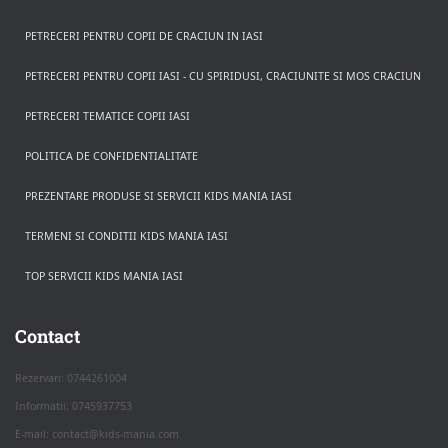
PETRECERI PENTRU COPII DE CRACIUN IN IASI
PETRECERI PENTRU COPII IASI - CU SPIRIDUSI, CRACIUNITE SI MOS CRACIUN
PETRECERI TEMATICE COPII IASI
POLITICA DE CONFIDENTIALITATE
PREZENTARE PRODUSE SI SERVICII KIDS MANIA IASI
TERMENI SI CONDITII KIDS MANIA IASI
TOP SERVICII KIDS MANIA IASI
Rezerva pe WhatsApp
Apasa pe o categorie ca sa vezi serviciile.
Contact
Rezervari: 0744261004
Informatii: 0745937753
PETRECERI COPII
E-mail: contact@kids-mania.com