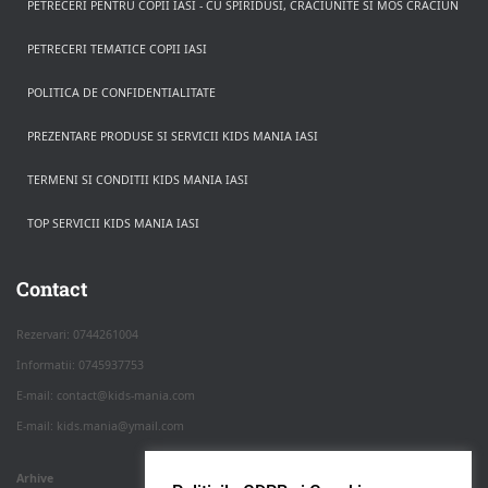
PETRECERI PENTRU COPII IASI - CU SPIRIDUSI, CRACIUNITE SI MOS CRACIUN
PETRECERI TEMATICE COPII IASI
POLITICA DE CONFIDENTIALITATE
PREZENTARE PRODUSE SI SERVICII KIDS MANIA IASI
TERMENI SI CONDITII KIDS MANIA IASI
TOP SERVICII KIDS MANIA IASI
Rezerva pe WhatsApp
Apasa pe o categorie ca sa vezi serviciile.
Contact
Rezervari: 0744261004
Informatii: 0745937753
PETRECERI COPII
E-mail: contact@kids-mania.com
E-mail: kids.mania@ymail.com
BOTEZ
Arhive