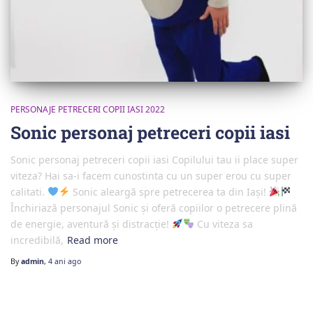
PERSONAJE PETRECERI COPII IASI 2022
Sonic personaj petreceri copii iasi
Sonic personaj petreceri copii iasi Copilului tau ii place super
viteza? Hai sa-i facem cunostinta cu un super erou cu super
calitati.
Sonic aleargă spre petrecerea ta din Iași!
Închiriază personajul Sonic și oferă copiilor o petrecere plină
de energie, aventură și distracție!
Cu viteza sa
incredibilă,
Read more
By
admin
,
4 ani
ago