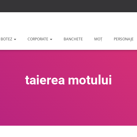
 BOTEZ
CORPORATE
BANCHETE
MOȚ
PERSONAJE
taierea motului