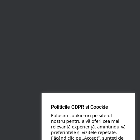
Rezerva pe WhatsApp
Apasa pe o categorie ca sa vezi serviciile.
PETRECERI COPII
BOTEZ
Politicile GDPR si Coockie
NUNTA
Folosim cookie-uri pe site-ul
nostru pentru a vă oferi cea mai
relevantă experiență, amintindu-vă
BANCHETE
preferințele și vizitele repetate.
Făcând clic pe „Accept”, sunteți de