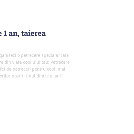
 1 an, taierea
rganizezi o petrecere speciala? Iata
 din viata copilului tau: Petrecere
tfel de petreceri pentru copii mai
rilor nostri. Unul dintre ei ar fi