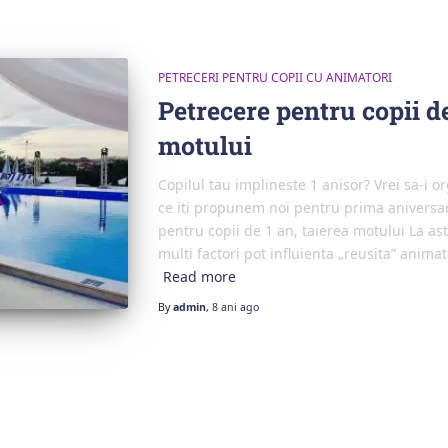
PETRECERI PENTRU COPII CU ANIMATORI
Petrecere pentru copii de
motului
Copilul tau implineste 1 anisor? Vrei sa-i o
ce iti propunem noi pentru prima aniversare
pentru copii de 1 an, taierea motului La as
multi factori pot influienta „reusita” animato
Read more
By
admin
,
8 ani
ago