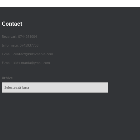
Contact
Rezervari: 0744261004
Informatii: 0745937753
E-mail: contact@kids-mania.com
E-mail: kids.mania@ymail.com
Arhive