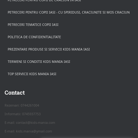
PETRECERI PENTRU COPII DE CRACIUN IN IASI
PETRECERI PENTRU COPII IASI - CU SPIRIDUSI, CRACIUNITE SI MOS CRACIUN
PETRECERI TEMATICE COPII IASI
POLITICA DE CONFIDENTIALITATE
PREZENTARE PRODUSE SI SERVICII KIDS MANIA IASI
TERMENI SI CONDITII KIDS MANIA IASI
TOP SERVICII KIDS MANIA IASI
Rezerva pe WhatsApp
Apasa pe o categorie ca sa vezi serviciile.
Contact
Rezervari: 0744261004
Informatii: 0745937753
PETRECERI COPII
E-mail: contact@kids-mania.com
E-mail: kids.mania@ymail.com