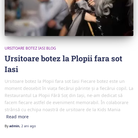
URSITOARE BOTEZ IASI BLOG
Ursitoare botez la Plopii fara sot
Iasi
Ursitoare botez la Plopii fara sot Iasi Fiecare botez este un
moment deosebit în viața fiecărui părinte și a fiecărui copil. La
Restaurantul La Plopii Fără Soț din Iași, ne-am dedicat să
facem fiecare astfel de eveniment memorabil. În colaborare
strânsă cu echipa noastră de ursitoare de la Kids Mania
Read more
By
admin
,
2 ani
ago