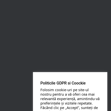
Rezerva pe WhatsApp
Apasa pe o categorie ca sa vezi serviciile.
PETRECERI COPII
BOTEZ
Politicile GDPR si Coockie
NUNTA
Folosim cookie-uri pe site-ul
nostru pentru a vă oferi cea mai
relevantă experiență, amintindu-vă
BANCHETE
preferințele și vizitele repetate.
Făcând clic pe „Accept”, sunteți de