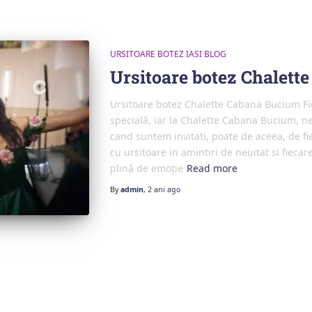
URSITOARE BOTEZ IASI BLOG
Ursitoare botez Chalett
Ursitoare botez Chalette Cabana Bucium Fie
specială, iar la Chalette Cabana Bucium, n
cand suntem invitati, poate de aceea, de 
cu ursitoare in amintiri de neuitat si fiec
plină de emoție
Read more
By
admin
,
2 ani
ago