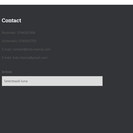
Contact
Rezervari: 0744261004
Informatii: 0745937753
E-mail: contact@kids-mania.com
E-mail: kids.mania@ymail.com
Arhive