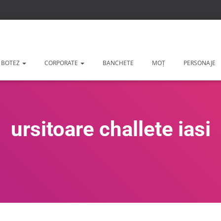
 BOTEZ
CORPORATE
BANCHETE
MOȚ
PERSONAJE
ursitoare challete iasi