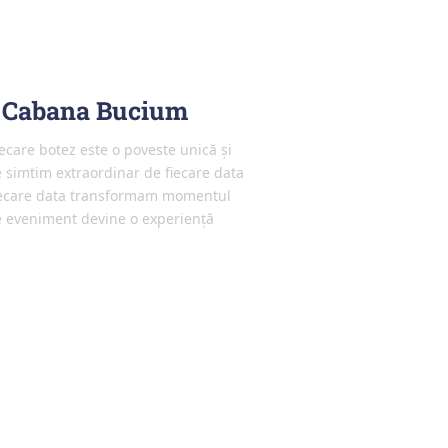
e Cabana Bucium
care botez este o poveste unică și
e simtim extraordinar de fiecare data
fiecare data transformam momentul
are eveniment devine o experiență