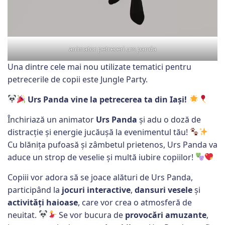
animator petreceri urs panda
Una dintre cele mai nou utilizate tematici pentru
petrecerile de copii este Jungle Party.
Urs Panda vine la petrecerea ta din Iași!
Închiriază un animator
Urs Panda
și adu o doză de
distracție și energie jucăușă la evenimentul tău!
Cu blănița pufoasă și zâmbetul prietenos, Urs Panda va
aduce un strop de veselie și multă iubire copiilor!
Copiii vor adora să se joace alături de Urs Panda,
participând la
jocuri interactive
,
dansuri vesele
și
activități haioase
, care vor crea o atmosferă de
neuitat.
Se vor bucura de
provocări amuzante
,