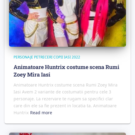
PERSONAJE PETRECERI COPII IASI 2022
Animatoare Huntrix costume scena Rumi
Zoey Mira Iasi
Animatoare Huntrix costume scena Rumi Zoey Mira
Iasi Avem 2 variante de costumatii pentru cele 3
personaje. La rezervare te rugam sa specifici clar
care din ele sa fie prezent in locatia ta. Animatoare
Huntrix
Read more