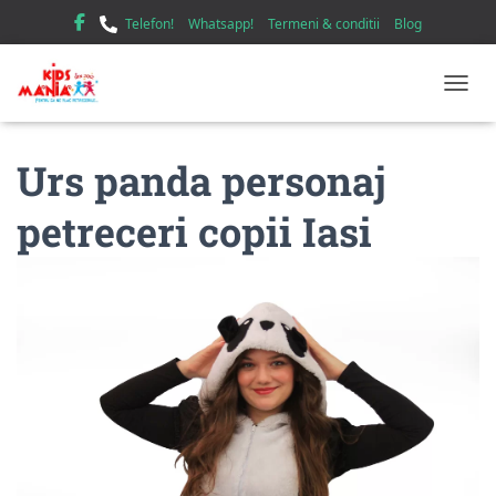
Telefon!
Whatsapp!
Termeni & conditii
Blog
TOGGL
Urs panda personaj
petreceri copii Iasi