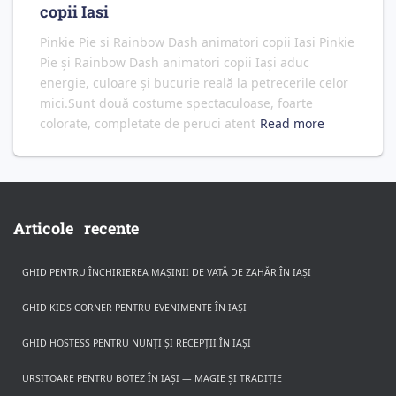
copii Iasi
Pinkie Pie si Rainbow Dash animatori copii Iasi Pinkie
Pie și Rainbow Dash animatori copii Iași aduc
energie, culoare și bucurie reală la petrecerile celor
mici.Sunt două costume spectaculoase, foarte
colorate, completate de peruci atent
Read more
Articole recente
GHID PENTRU ÎNCHIRIEREA MAȘINII DE VATĂ DE ZAHĂR ÎN IAȘI
GHID KIDS CORNER PENTRU EVENIMENTE ÎN IAȘI
GHID HOSTESS PENTRU NUNȚI ȘI RECEPȚII ÎN IAȘI
URSITOARE PENTRU BOTEZ ÎN IAȘI — MAGIE ȘI TRADIȚIE