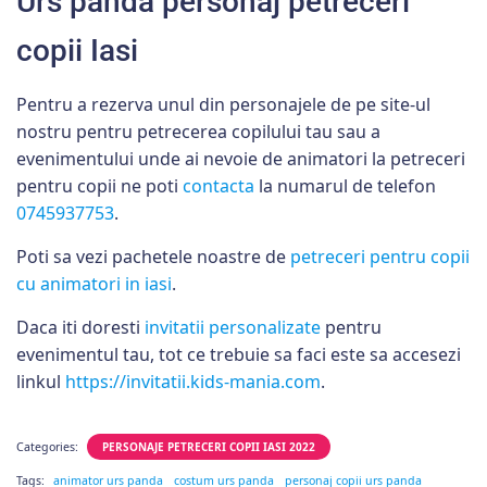
Urs panda personaj petreceri
copii Iasi
Pentru a rezerva unul din personajele de pe site-ul
nostru pentru petrecerea copilului tau sau a
evenimentului unde ai nevoie de animatori la petreceri
pentru copii ne poti
contacta
la numarul de telefon
0745937753
.
Poti sa vezi pachetele noastre de
petreceri pentru copii
cu animatori in iasi
.
Daca iti doresti
invitatii personalizate
pentru
evenimentul tau, tot ce trebuie sa faci este sa accesezi
linkul
https://invitatii.kids-mania.com
.
Categories:
PERSONAJE PETRECERI COPII IASI 2022
Tags:
animator urs panda
costum urs panda
personaj copii urs panda