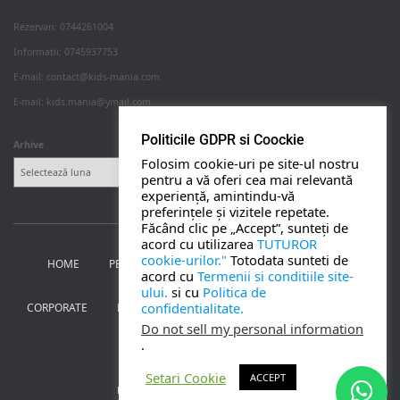
Rezervari: 0744261004
Informatii: 0745937753
PETRECERI COPII
E-mail: contact@kids-mania.com
E-mail: kids.mania@ymail.com
BOTEZ
Politicile GDPR si Coockie
Arhive
Folosim cookie-uri pe site-ul nostru
NUNTA
pentru a vă oferi cea mai relevantă
experiență, amintindu-vă
preferințele și vizitele repetate.
BANCHETE
Făcând clic pe „Accept”, sunteți de
acord cu utilizarea
TUTUROR
cookie-urilor."
Totodata sunteti de
HOME
PETRECERI PENTRU COPII
NUNTA SI BOTEZ
CORPORATE
acord cu
Termenii si conditiile site-
ului.
si cu
Politica de
confidentialitate.
CORPORATE
BANCHETE
MOȚ
PERSONAJE
UTILE
TOATE SERVICIILE
Do not sell my personal information
.
CONTACT
Setari Cookie
ACCEPT
Kids Mania Iasi
| creat de
Webmoon