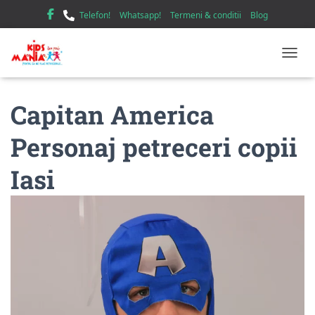
Telefon!
Whatsapp!
Termeni & conditii
Blog
TOGGL
Capitan America
Personaj petreceri copii
Iasi