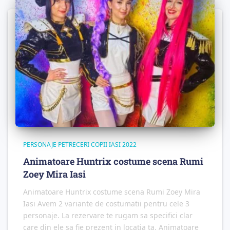
PERSONAJE PETRECERI COPII IASI 2022
Animatoare Huntrix costume scena Rumi
Zoey Mira Iasi
Animatoare Huntrix costume scena Rumi Zoey Mira
Iasi Avem 2 variante de costumatii pentru cele 3
personaje. La rezervare te rugam sa specifici clar
care din ele sa fie prezent in locatia ta. Animatoare