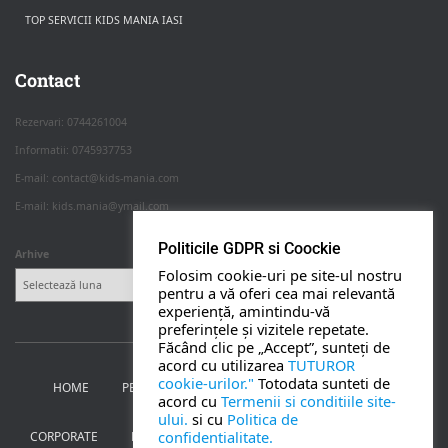
TOP SERVICII KIDS MANIA IASI
Rezerva pe WhatsApp
Apasa pe o categorie ca sa vezi serviciile.
Contact
Rezervari: 0744261004
Informatii: 0745937753
PETRECERI COPII
E-mail: contact@kids-mania.com
E-mail: kids.mania@ymail.com
BOTEZ
Politicile GDPR si Coockie
Arhive
Folosim cookie-uri pe site-ul nostru
NUNTA
pentru a vă oferi cea mai relevantă
experiență, amintindu-vă
preferințele și vizitele repetate.
BANCHETE
Făcând clic pe „Accept”, sunteți de
acord cu utilizarea
TUTUROR
cookie-urilor."
Totodata sunteti de
HOME
PETRECERI PENTRU COPII
NUNTA SI BOTEZ
CORPORATE
acord cu
Termenii si conditiile site-
ului.
si cu
Politica de
confidentialitate.
CORPORATE
BANCHETE
MOȚ
PERSONAJE
UTILE