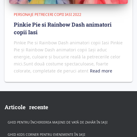
PERSONAJE PETRECERI COPII IASI 2022
Pinkie Pie si Rainbow Dash animatori
copii Iasi
Pinkie Pie si Rainbow Dash animatori copii Iasi Pinkie
Pie și Rainbow Dash animatori copii Iași aduc
energie, culoare și bucurie reală la petrecerile celor
mici.Sunt două costume spectaculoase, foarte
colorate, completate de peruci atent
Read more
Articole recente
GHID PENTRU ÎNCHIRIEREA MAȘINII DE VATĂ DE ZAHĂR ÎN IAȘI
GHID KIDS CORNER PENTRU EVENIMENTE ÎN IAȘI