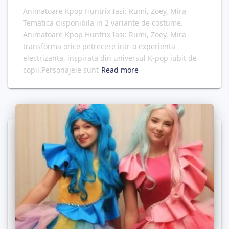
Animatoare Kpop Huntrix Iasi: Rumi, Zoey, Mira
Tematica disponibila in 2 variante de costume.
Animatoare Kpop Huntrix Iasi: Rumi, Zoey, Mira
transforma orice petrecere intr-o experienta
electrizanta, inspirata din universul K-pop iubit de
copii.Personajele sunt
Read more