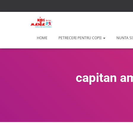
HOME
PETRECERI PENTRU COPII
NUNTA SI
capitan am