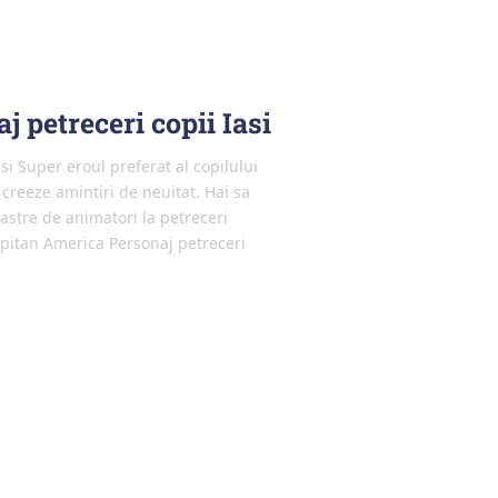
 petreceri copii Iasi
si Super eroul preferat al copilului
 creeze amintiri de neuitat. Hai sa
stre de animatori la petreceri
Capitan America Personaj petreceri