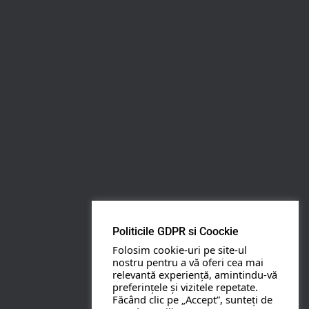
Rezerva pe WhatsApp
Apasa pe o categorie ca sa vezi serviciile.
PETRECERI COPII
BOTEZ
Politicile GDPR si Coockie
NUNTA
Folosim cookie-uri pe site-ul
nostru pentru a vă oferi cea mai
relevantă experiență, amintindu-vă
BANCHETE
preferințele și vizitele repetate.
Făcând clic pe „Accept”, sunteți de