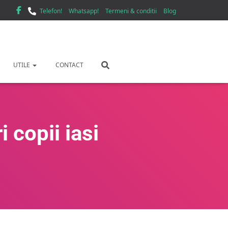
Telefon!
Whatsapp!
Termeni & conditii
Blog
UTILE
CONTACT
 copii iasi