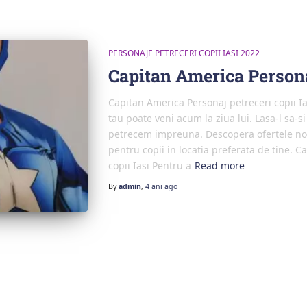
PERSONAJE PETRECERI COPII IASI 2022
Capitan America Personaj
Capitan America Personaj petreceri copii Ia
tau poate veni acum la ziua lui. Lasa-l sa-si
petrecem impreuna. Descopera ofertele noa
pentru copii in locatia preferata de tine. 
copii Iasi Pentru a
Read more
By
admin
,
4 ani
ago