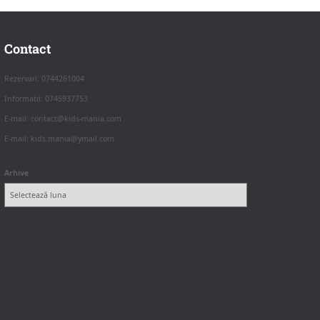
Contact
Rezervari: 0744261004
Informatii: 0745937753
E-mail: contact@kids-mania.com
E-mail: kids.mania@ymail.com
Arhive