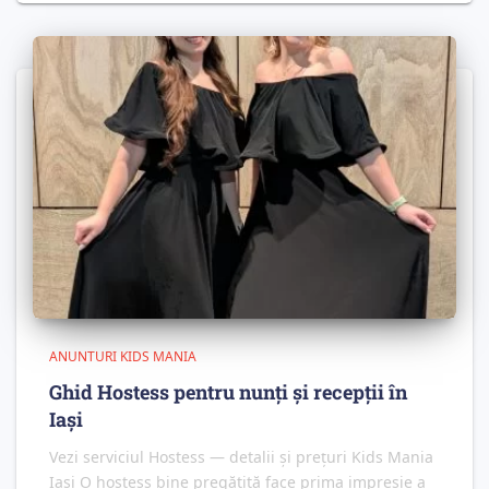
ANUNTURI KIDS MANIA
Ghid Hostess pentru nunți și recepții în
Iași
Vezi serviciul Hostess — detalii și prețuri Kids Mania
Iași O hostess bine pregătită face prima impresie a