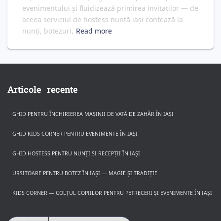
evenimentului și fluidizează primirea invitaților — de
aceea serviciul de hostess nuntă iași contează la
nunți, botezuri,
Read more
Articole recente
GHID PENTRU ÎNCHIRIEREA MAȘINII DE VATĂ DE ZAHĂR ÎN IAȘI
GHID KIDS CORNER PENTRU EVENIMENTE ÎN IAȘI
GHID HOSTESS PENTRU NUNȚI ȘI RECEPȚII ÎN IAȘI
URSITOARE PENTRU BOTEZ ÎN IAȘI — MAGIE ȘI TRADIȚIE
KIDS CORNER — COLȚUL COPIILOR PENTRU PETRECERI ȘI EVENIMENTE ÎN IAȘI