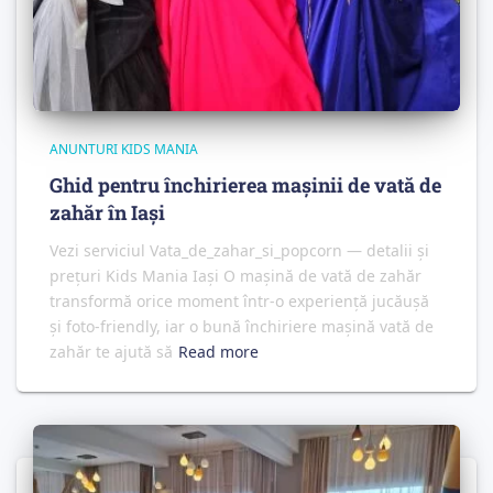
ANUNTURI KIDS MANIA
Ghid pentru închirierea mașinii de vată de
zahăr în Iași
Vezi serviciul Vata_de_zahar_si_popcorn — detalii și
prețuri Kids Mania Iași O mașină de vată de zahăr
transformă orice moment într-o experiență jucăușă
și foto‑friendly, iar o bună închiriere mașină vată de
zahăr te ajută să
Read more