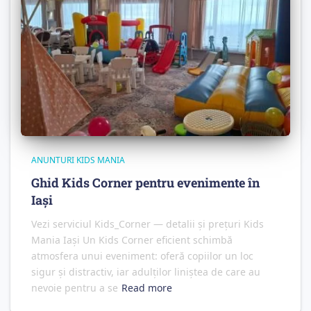
ANUNTURI KIDS MANIA
Ghid Kids Corner pentru evenimente în
Iași
Vezi serviciul Kids_Corner — detalii și prețuri Kids
Mania Iași Un Kids Corner eficient schimbă
atmosfera unui eveniment: oferă copiilor un loc
sigur și distractiv, iar adulților liniștea de care au
nevoie pentru a se
Read more