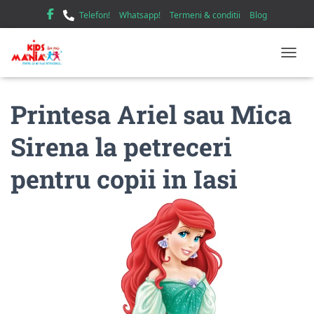
Telefon!
Whatsapp!
Termeni & conditii
Blog
TOGGL
Printesa Ariel sau Mica
Sirena la petreceri
pentru copii in Iasi