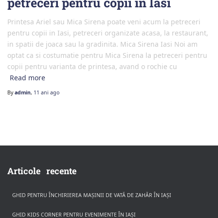
petreceri pentru copii in Iasi
Printesa Ariel sau Mica Sirena poate veni acum la petreceri
pentru copii in Iasi, petreceri organizate acasa, la restaurant,
in spatii de joaca sau la gradinita. Mica Sirena Iasi Noi am
optat ca si costumatie pentru Mica Sirena la petreceri pentru
copii pentru varianta de printesa, avand o rochie cu
Read more
By
admin
,
11 ani
ago
Articole recente
GHID PENTRU ÎNCHIRIEREA MAȘINII DE VATĂ DE ZAHĂR ÎN IAȘI
GHID KIDS CORNER PENTRU EVENIMENTE ÎN IAȘI