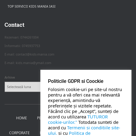
TOP SERVICII KIDS MANIA IASI
Rezerva pe WhatsApp
Apasa pe o categorie ca sa vezi serviciile.
Contact
Rezervari: 0744261004
Informatii: 0745937753
PETRECERI COPII
E-mail: contact@kids-mania.com
E-mail: kids.mania@ymail.com
BOTEZ
Arhive
Politicile GDPR si Coockie
NUNTA
Folosim cookie-uri pe site-ul nostru
pentru a vă oferi cea mai relevantă
experiență, amintindu-vă
BANCHETE
preferințele și vizitele repetate.
Făcând clic pe „Accept”, sunteți de
acord cu utilizarea
TUTUROR
HOME
PETRECERI PENTRU COPII
NUNTA SI BOTEZ
CORPORATE
cookie-urilor."
Totodata sunteti de
acord cu
Termenii si conditiile site-
ului.
si cu
Politica de
CORPORATE
BANCHETE
MOȚ
PERSONAJE
UTILE