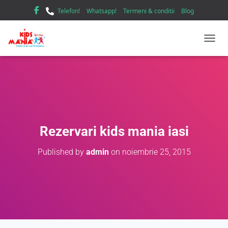
Telefon!
Whatsapp!
Termeni & conditii
Blog
TOGGL
Rezervari kids mania iasi
Published by
admin
on
noiembrie 25, 2015