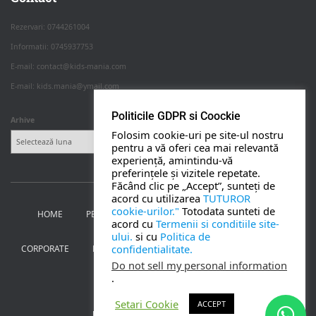
Rezervari: 0744261004
Informatii: 0745937753
PETRECERI COPII
E-mail: contact@kids-mania.com
E-mail: kids.mania@ymail.com
BOTEZ
Politicile GDPR si Coockie
Arhive
Folosim cookie-uri pe site-ul nostru
NUNTA
pentru a vă oferi cea mai relevantă
experiență, amintindu-vă
preferințele și vizitele repetate.
BANCHETE
Făcând clic pe „Accept”, sunteți de
acord cu utilizarea
TUTUROR
cookie-urilor."
Totodata sunteti de
HOME
PETRECERI PENTRU COPII
NUNTA SI BOTEZ
CORPORATE
acord cu
Termenii si conditiile site-
ului.
si cu
Politica de
confidentialitate.
CORPORATE
BANCHETE
MOȚ
PERSONAJE
UTILE
TOATE SERVICIILE
Do not sell my personal information
.
CONTACT
Setari Cookie
ACCEPT
Kids Mania Iasi
| creat de
Webmoon