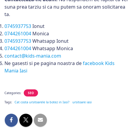
suna prea tarziu si ca nu putem sa onoram solicitarea
ta.
0745937753
Ionut
0744261004
Monica
0745937753
Whatsapp Ionut
0744261004
Whatsapp Monica
contact@kids-mania.com
Ne gasesti si pe pagina noastra de
facebook Kids
Mania Iasi
Categories:
SEO
Tags:
Cat costa ursitoarele la botez in Iasi?
ursitoare iasi