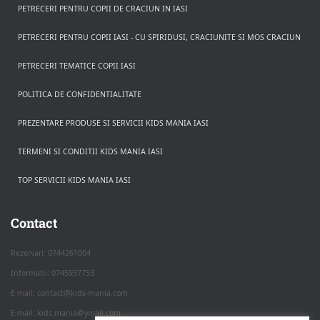
PETRECERI PENTRU COPII DE CRACIUN IN IASI
PETRECERI PENTRU COPII IASI - CU SPIRIDUSI, CRACIUNITE SI MOS CRACIUN
PETRECERI TEMATICE COPII IASI
POLITICA DE CONFIDENTIALITATE
PREZENTARE PRODUSE SI SERVICII KIDS MANIA IASI
TERMENI SI CONDITII KIDS MANIA IASI
TOP SERVICII KIDS MANIA IASI
Rezerva pe WhatsApp
Apasa pe o categorie ca sa vezi serviciile.
Contact
Rezervari: 0744261004
Informatii: 0745937753
PETRECERI COPII
E-mail: contact@kids-mania.com
E-mail: kids.mania@ymail.com