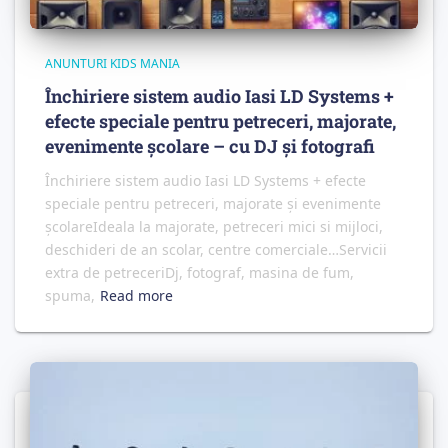
ANUNTURI KIDS MANIA
Închiriere sistem audio Iasi LD Systems +
efecte speciale pentru petreceri, majorate,
evenimente școlare – cu DJ și fotografi
Închiriere sistem audio Iasi LD Systems + efecte
speciale pentru petreceri, majorate și evenimente
școlareIdeala la majorate, petreceri mici si mijloci,
deschideri de an scolar, centre comerciale…Servicii
extra de petreceriDj, fotograf, masina de fum,
spuma,
Read more