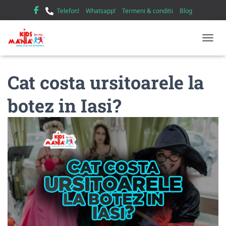
Telefon!
Whatsapp!
Termeni & conditii
Blog
TOGGL
Cat costa ursitoarele la
botez in Iasi?