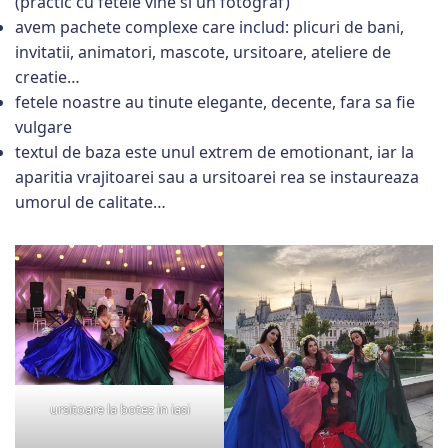
(practic cu fetele vine si un fotograf)
avem pachete complexe care includ: plicuri de bani,
invitatii, animatori, mascote, ursitoare, ateliere de
creatie…
fetele noastre au tinute elegante, decente, fara sa fie
vulgare
textul de baza este unul extrem de emotionant, iar la
aparitia vrajitoarei sau a ursitoarei rea se instaureaza
umorul de calitate…
ursitoare la botez in iasi