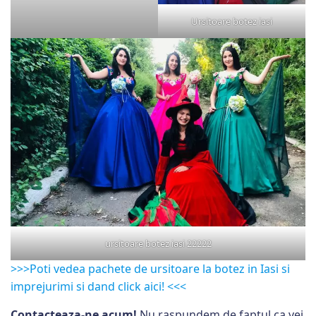
Ursitoare botez iasi
ursitoare botez iasi 22222
>>>Poti vedea pachete de ursitoare la botez in Iasi si
imprejurimi si dand click aici! <<<
Contacteaza-ne acum!
Nu raspundem de faptul ca vei