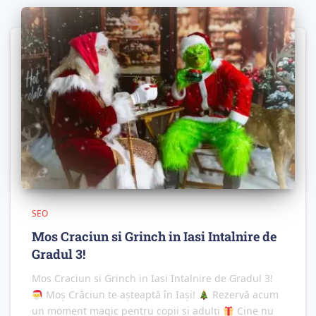
SEO
Mos Craciun si Grinch in Iasi Intalnire de
Gradul 3!
Mos Craciun si Grinch in Iasi Intalnire de Gradul 3!
Moș Crăciun te așteaptă în Iași!
Rezervă acum
un moment magic pentru copii și adulți
Cine nu