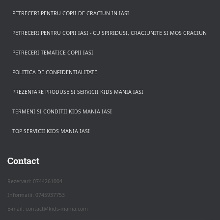
PETRECERI PENTRU COPII DE CRACIUN IN IASI
PETRECERI PENTRU COPII IASI - CU SPIRIDUSI, CRACIUNITE SI MOS CRACIUN
PETRECERI TEMATICE COPII IASI
POLITICA DE CONFIDENTIALITATE
PREZENTARE PRODUSE SI SERVICII KIDS MANIA IASI
TERMENI SI CONDITII KIDS MANIA IASI
TOP SERVICII KIDS MANIA IASI
Rezerva pe WhatsApp
Apasa pe o categorie ca sa vezi serviciile.
Contact
Rezervari: 0744261004
Informatii: 0745937753
PETRECERI COPII
E-mail: contact@kids-mania.com