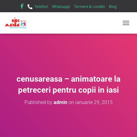
Telefon!
Whatsapp!
Termeni & conditii
Blog
TOGGL
cenusareasa – animatoare la
petreceri pentru copii in iasi
Published by
admin
on
ianuarie 29, 2015