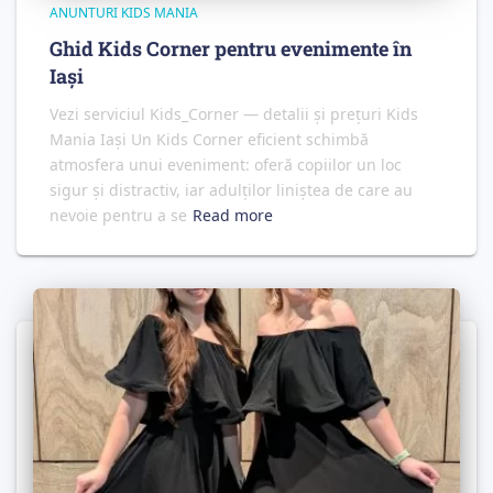
ANUNTURI KIDS MANIA
Ghid Kids Corner pentru evenimente în
Iași
Vezi serviciul Kids_Corner — detalii și prețuri Kids
Mania Iași Un Kids Corner eficient schimbă
atmosfera unui eveniment: oferă copiilor un loc
sigur și distractiv, iar adulților liniștea de care au
nevoie pentru a se
Read more