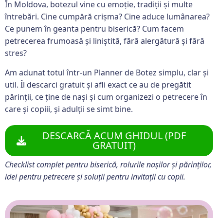
În Moldova, botezul vine cu emoție, tradiții și multe
întrebări. Cine cumpără crișma? Cine aduce lumânarea?
Ce punem în geanta pentru biserică? Cum facem
petrecerea frumoasă și liniștită, fără alergătură și fără
stres?
Am adunat totul într-un Planner de Botez simplu, clar și
util. Îl descarci gratuit și afli exact ce au de pregătit
părinții, ce ține de nași și cum organizezi o petrecere în
care și copiii, și adulții se simt bine.
DESCARCĂ ACUM GHIDUL (PDF
GRATUIT)
Checklist complet pentru biserică, rolurile nașilor și părinților,
idei pentru petrecere și soluții pentru invitații cu copii.