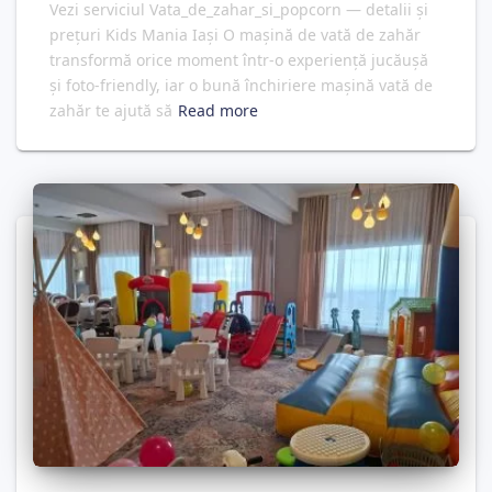
Vezi serviciul Vata_de_zahar_si_popcorn — detalii și
prețuri Kids Mania Iași O mașină de vată de zahăr
transformă orice moment într-o experiență jucăușă
și foto‑friendly, iar o bună închiriere mașină vată de
zahăr te ajută să
Read more