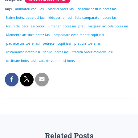
Tags:
animatori copii iasi
biserici botez iasi
ce aduc nasii la botez iasi
haine botez bebelusi iasi
kids corner iasi
lista cumparaturi botez iasi
locuri de joaca iasi botez
lumanari botez iasi pret
magazin articole botez iasi
Momente artistice botez Iasi
organizare evenimente copii iasi
pachete ursitoare iasi
petreceri copii iasi
pret ursitoare iasi
restaurante botez iasi
servicii botez iasi
traditii botez moldova iasi
ursitoare botez iasi
vata de zahar iasi botez
Related Posts