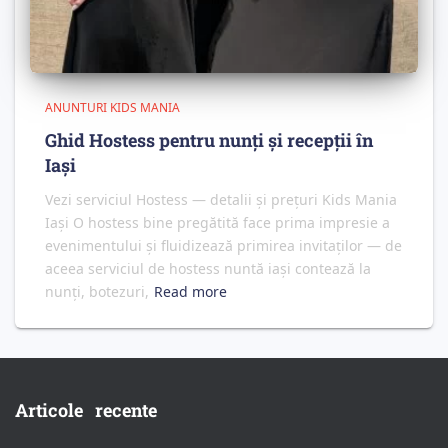
ANUNTURI KIDS MANIA
Ghid Hostess pentru nunți și recepții în
Iași
Vezi serviciul Hostess — detalii și prețuri Kids Mania
Iași O hostess bine pregătită face prima impresie a
evenimentului și fluidizează primirea invitaților — de
aceea serviciul de hostess nuntă iași contează la
nunți, botezuri,
Read more
Articole recente