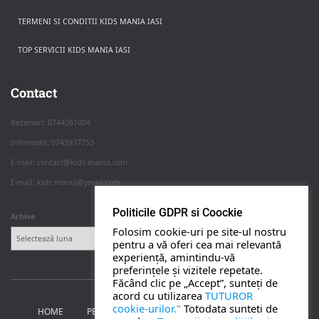
TERMENI SI CONDITII KIDS MANIA IASI
TOP SERVICII KIDS MANIA IASI
Rezerva pe WhatsApp
Apasa pe o categorie ca sa vezi serviciile.
Contact
Rezervari: 0744261004
Informatii: 0745937753
PETRECERI COPII
E-mail: contact@kids-mania.com
E-mail: kids.mania@ymail.com
BOTEZ
Politicile GDPR si Coockie
Arhive
Folosim cookie-uri pe site-ul nostru
NUNTA
pentru a vă oferi cea mai relevantă
experiență, amintindu-vă
preferințele și vizitele repetate.
BANCHETE
Făcând clic pe „Accept”, sunteți de
acord cu utilizarea
TUTUROR
cookie-urilor."
Totodata sunteti de
HOME
PETRECERI PENTRU COPII
NUNTA SI BOTEZ
CORPORATE