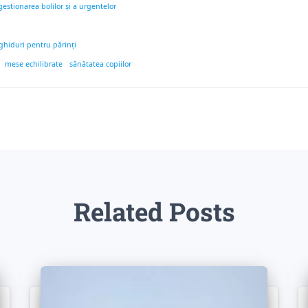
gestionarea bolilor și a urgentelor
i ghiduri pentru părinți
mese echilibrate
sănătatea copiilor
Related Posts