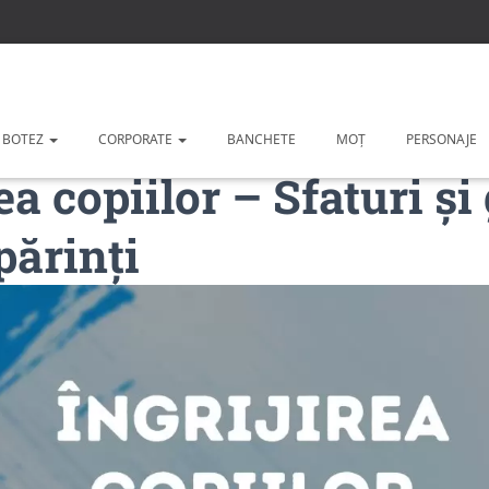
 BOTEZ
CORPORATE
BANCHETE
MOȚ
PERSONAJE
ea copiilor – Sfaturi și
părinți