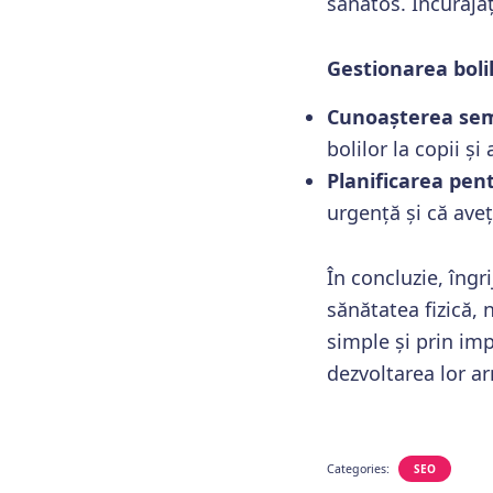
sănătos. Încurajaț
Gestionarea bolil
Cunoașterea sem
bolilor la copii ș
Planificarea pen
urgență și că aveț
În concluzie, îngr
sănătatea fizică, 
simple și prin impl
dezvoltarea lor ar
Categories:
SEO