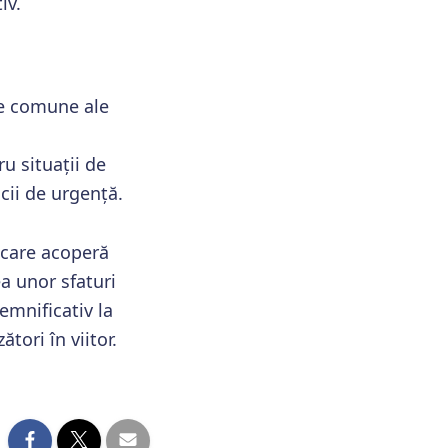
iv.
le comune ale
u situații de
cii de urgență.
ă care acoperă
a unor sfaturi
semnificativ la
tori în viitor.