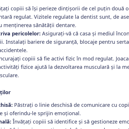
țați copiii să își perieze dințișorii de cel puțin două or
tară regulat. Vizitele regulate la dentist sunt, de a
 menținerea sănătății dentare.
iva pericolelor:
Asigurați-vă că casa și mediul înco
i. Instalați bariere de siguranță, blocaje pentru serta
accidentele.
ncurajați copiii să fie activi fizic în mod regulat. Joaca 
 activități fizice ajută la dezvoltarea musculară și la 
sculare.
ților
hisă:
Păstrați o linie deschisă de comunicare cu copi
ile și oferindu-le sprijin emoțional.
nală:
Învățați copiii să identifice și să gestioneze emo