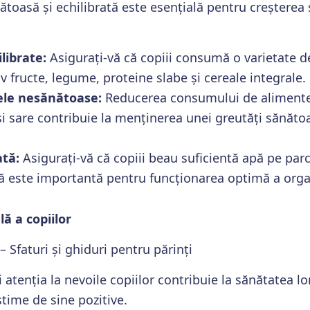
toasă și echilibrată este esențială pentru creșterea 
librate:
Asigurați-vă că copiii consumă o varietate d
v fructe, legume, proteine slabe și cereale integrale.
ele nesănătoase:
Reducerea consumului de alimente 
i sare contribuie la menținerea unei greutăți sănătoa
.
tă:
Asigurați-vă că copiii beau suficientă apă pe parcu
ă este importantă pentru funcționarea optimă a org
lă a copiilor
 – Sfaturi și ghiduri pentru părinți
și atenția la nevoile copiilor contribuie la sănătatea lo
time de sine pozitive.