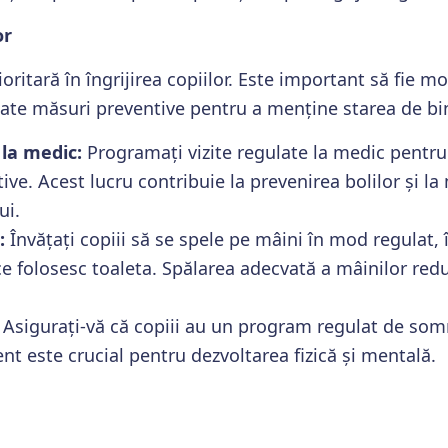
or
oritară în îngrijirea copiilor. Este important să fie m
luate măsuri preventive pentru a menține starea de bin
 la medic:
Programați vizite regulate la medic pentru 
ive. Acest lucru contribuie la prevenirea bolilor și l
ui.
:
Învățați copiii să se spele pe mâini în mod regulat, 
e folosesc toaleta. Spălarea adecvată a mâinilor redu
Asigurați-vă că copiii au un program regulat de somn
ent este crucial pentru dezvoltarea fizică și mentală.