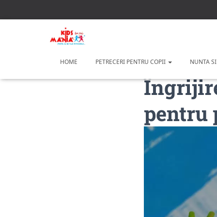
HOME
PETRECERI PENTRU COPII
NUNTA SI
Îngrijir
pentru 