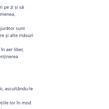
i pe zi și să
semenea,
njurător sunt
re și alte măsuri
în aer liber,
menținerea
ii, ascultându-le
țiile lor în mod