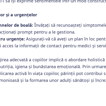
i-i să își exprime sentimentele într-un mod construct
or și a urgențelor
nelor de boală:
Învățați să recunoașteți simptome
i acționați prompt pentru a le gestiona.
tru urgențe:
Asigurați-vă că aveți un plan în loc pentr
i acces la informații de contact pentru medici și servi
ijirea adecvată a copiilor implică o abordare holistic
nutriția, igiena și bunăstarea emoțională. Prin urmare
icarea activă în viața copiilor, părinții pot contribui 
monioasă și la formarea unor adulți sănătoși și încreză