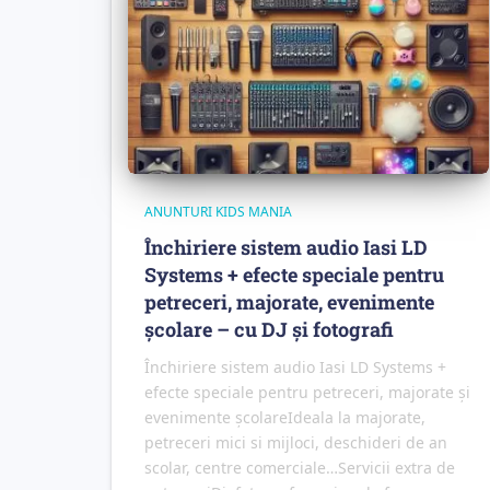
ANUNTURI KIDS MANIA
Închiriere sistem audio Iasi LD
Systems + efecte speciale pentru
petreceri, majorate, evenimente
școlare – cu DJ și fotografi
Închiriere sistem audio Iasi LD Systems +
efecte speciale pentru petreceri, majorate și
evenimente școlareIdeala la majorate,
petreceri mici si mijloci, deschideri de an
scolar, centre comerciale…Servicii extra de