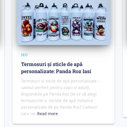
SEO
Termosuri și sticle de apă
personalizate: Panda Roz Iasi
Termosuri și sticle de apă personalizate –
cadoul perfect pentru copii și adulți,
disponibile pe Panda Roz De ce să alegi
termosurile și sticlele de apă metalice
personalizate de pe Panda Roz? Cadouri
care ies
Read more