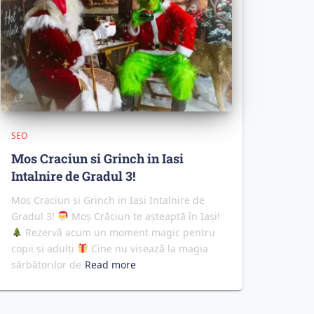
SEO
Mos Craciun si Grinch in Iasi
Intalnire de Gradul 3!
Mos Craciun si Grinch in Iasi Intalnire de
Gradul 3!
Moș Crăciun te așteaptă în Iași!
Rezervă acum un moment magic pentru
copii și adulți
Cine nu visează la magia
sărbătorilor de
Read more