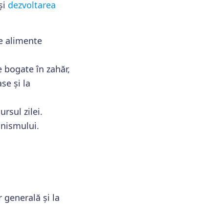
și
dezvoltarea
e alimente
bogate în zahăr,
se și la
rsul zilei.
anismului.
r generală și la