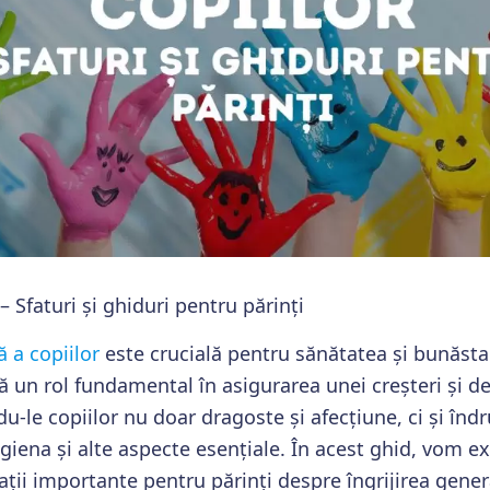
 – Sfaturi și ghiduri pentru părinți
ă a copiilor
este crucială pentru sănătatea și bunăsta
că un rol fundamental în asigurarea unei creșteri și de
u-le copiilor nu doar dragoste și afecțiune, ci și înd
 igiena și alte aspecte esențiale. În acest ghid, vom ex
ații importante pentru părinți despre îngrijirea genera