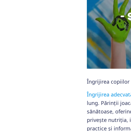
Îngrijirea copiilor
Îngrijirea adecvat
lung. Părinții joa
sănătoase, oferind
privește nutriția,
practice și inform