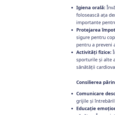
Igiena orală:
Învă
folosească ața den
importante pentru
Protejarea împotr
sigure pentru copi
pentru a preveni 
Activități fizice:
Î
sporturile și alte
sănătății cardiova
Consilierea părin
Comunicare desc
grijile și întrebăr
Educație emoțio